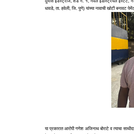
दुमास इंडस्ट्रीज, शेड नं. १, नवले इंडस्ट्रियल इस्टेट, न-ह
धावडे, ता. हवेली, जि. पुणे) यांच्या नावाची खोटी बनावट पे
या प्रकारात आरोपी गणेश अजिनाथ बोराटे व त्याचा साथीदार