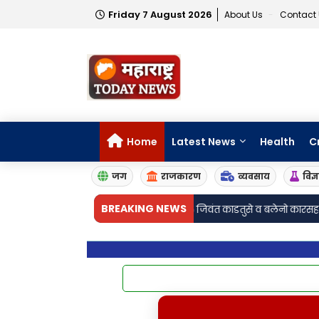
Friday 7 August 2026
About Us
Contact
Home
Latest News
Health
C
जग
राजकारण
व्यवसाय
विज्
BREAKING NEWS
ारवाई; तीन गावठी पिस्तुले, १५ जिवंत काडतुसे व बलेनो कारसह तीन आरोपी जेरबंद