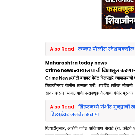
Also Read :
लष्कर पोलीस स्टेशनकडील गं
Maharashtra today news
Crime newsन्यायालयाची दिशाभूल करणाऱ्या 
Crime Newsखोटी बनावट पेमेंट स्लिपद्वारे न्यायालया
शिवाजीनगर पोलीस ठाण्यात श्री. अरविंद ललित सोमाणी (र
सादर करून न्यायालयाची फसवणूक केल्याचा गंभीर प्रक
Also Read :
शिरूरमध्ये गंभीर गुन्ह्य
ढिलाईवर जनतेत संताप!
फिर्यादीनुसार, आरोपी गणेश अजिनाथ बोराटे (रा. कोंढवे धा