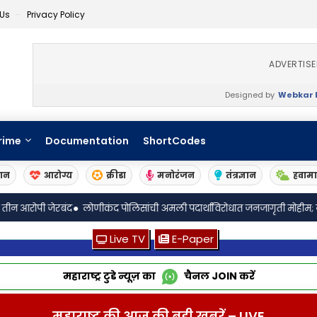
 Us
Privacy Policy
ADVERTIS
Designed by
Webkar D
rime
Documentation
ShortCodes
ञान
आरोग्य
क्रीडा
मनोरंजन
तंत्रज्ञान
हवाम
•
लोणीकंद पोलिसांची अमली पदार्थांविरोधात जनजागृती मोहीम; नागरिकांना सहकार्
Live TV
E-Paper
महाराष्ट्र टुडे न्यूज़ का
चैनल
JOIN
करें
महाराष्ट्र की आज की बड़ी खबरें – LIVE