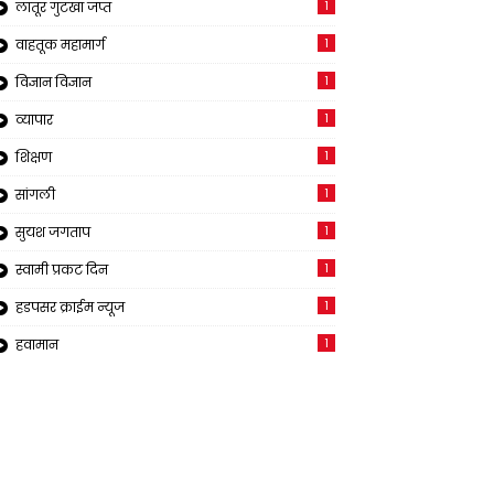
1
लातूर गुटखा जप्त
1
वाहतूक महामार्ग
1
विज्ञान विज्ञान
1
व्यापार
1
शिक्षण
1
सांगली
1
सुयश जगताप
1
स्वामी प्रकट दिन
1
हडपसर क्राईम न्यूज
1
हवामान