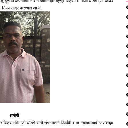
े, पुणे या कंपनीच्या नावाने जामीनदार म्हणून विक्रम भिमाजी धोंडगे (रा. कोंढवे
मेंट स्लिप सादर करण्यात आली.
आरोपी
 विक्रम भिमाजी धोंडगे यांनी संगनमताने फिर्यादी व मा. न्यायालयाची फसवणूक