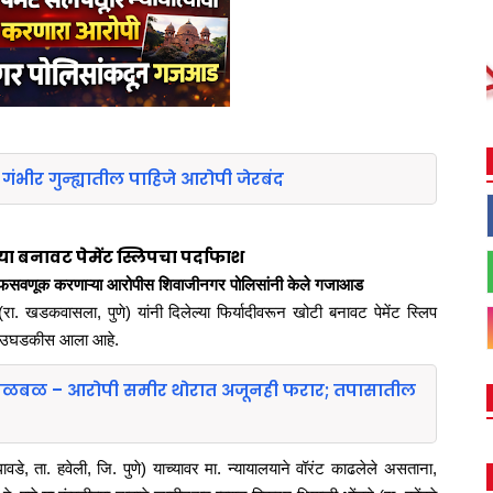
भीर गुन्ह्यातील पाहिजे आरोपी जेरबंद
बनावट पेमेंट स्लिपचा पर्दाफाश
ची फसवणूक करणाऱ्या आरोपीस शिवाजीनगर पोलिसांनी केले गजाआड
ा. खडकवासला, पुणे) यांनी दिलेल्या फिर्यादीवरून खोटी बनावट पेमेंट स्लिप
ार उघडकीस आला आहे.
ाची खळबळ – आरोपी समीर थोरात अजूनही फरार; तपासातील
वडे, ता. हवेली, जि. पुणे) याच्यावर मा. न्यायालयाने वॉरंट काढलेले असताना,