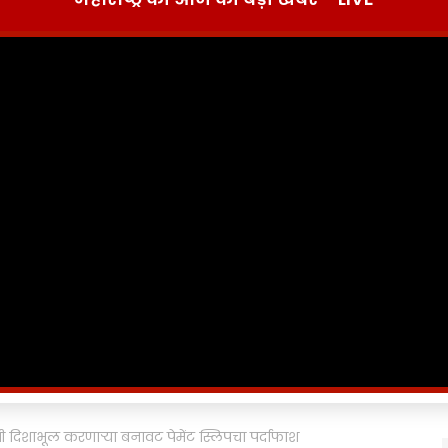
िशाभूल करणाऱ्या बनावट पेमेंट स्लिपचा पर्दाफाश