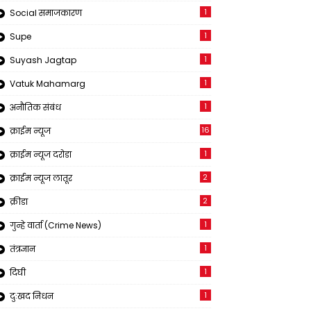
1
Social समाजकारण
1
Supe
1
Suyash Jagtap
1
Vatuk Mahamarg
1
अनौतिक संबंध
16
क्राईम न्यूज
1
क्राईम न्यूज दरोडा
2
क्राईम न्यूज लातूर
2
क्रीडा
1
गुन्हे वार्ता (Crime News)
1
तंत्रज्ञान
1
दिघी
1
दुःखद निधन