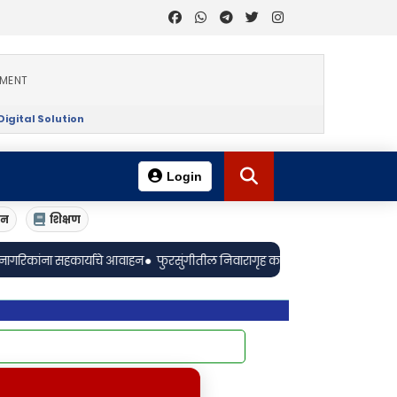
EMENT
igital Solution
Login
ान
शिक्षण
•
याचे आवाहन
फुरसुंगीतील निवारागृह कर्मचाऱ्याची आत्महत्या; संस्थाचालकावर मान