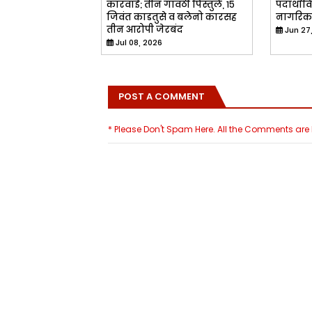
कारवाई; तीन गावठी पिस्तुले, १५
पदार्थां
जिवंत काडतुसे व बलेनो कारसह
नागरिका
तीन आरोपी जेरबंद
Jun 27
Jul 08, 2026
POST A COMMENT
* Please Don't Spam Here. All the Comments ar