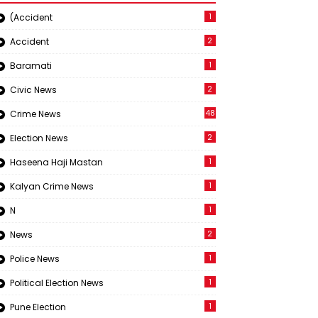
1
(Accident
2
Accident
1
Baramati
2
Civic News
48
Crime News
2
Election News
1
Haseena Haji Mastan
1
Kalyan Crime News
1
N
2
News
1
Police News
1
Political Election News
1
Pune Election