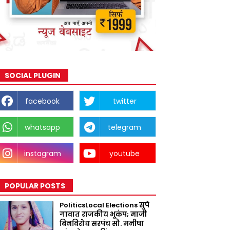
SOCIAL PLUGIN
facebook
twitter
whatsapp
telegram
instagram
youtube
POPULAR POSTS
PoliticsLocal Elections सुपे
गावात राजकीय भूकंप; माजी
बिनविरोध सरपंच सौ. मनीषा