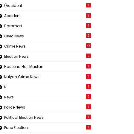
1
(Accident
2
Accident
1
Baramati
2
Civic News
48
Crime News
2
Election News
1
Haseena Haji Mastan
1
Kalyan Crime News
1
N
2
News
1
Police News
1
Political Election News
1
Pune Election