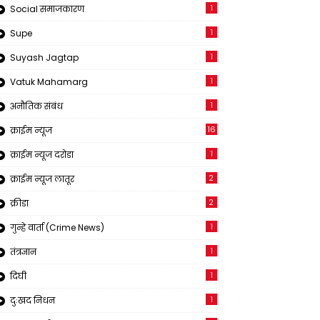
1
Social समाजकारण
1
Supe
1
Suyash Jagtap
1
Vatuk Mahamarg
1
अनौतिक संबंध
16
क्राईम न्यूज
1
क्राईम न्यूज दरोडा
2
क्राईम न्यूज लातूर
2
क्रीडा
1
गुन्हे वार्ता (Crime News)
1
तंत्रज्ञान
1
दिघी
1
दुःखद निधन