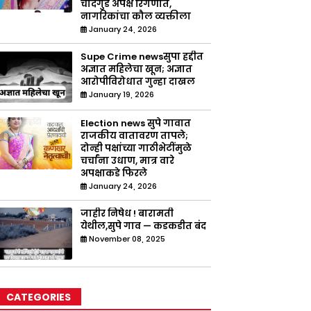
चांदगुडे अपक्ष रिंगणात,
नागरिकांचा कौल व्यक्तीला
January 24, 2026
Supe Crime newsसुपा हद्दीत
अज्ञात महिलेचा खून; अज्ञात
आरोपीविरोधात गुन्हा दाखल
January 19, 2026
Election news सुपे गावात
राजकीय वातावरण तापले;
दोन्ही पक्षांच्या गाठीभेटींमुळे
चर्चांना उधाण, मात्र वारे
अपक्षाकडे फिरले
January 24, 2026
जाहीर निषेध ! बारामती
येथील,सुपे गाव — कडकडीत बंद
November 08, 2025
CATEGORIES