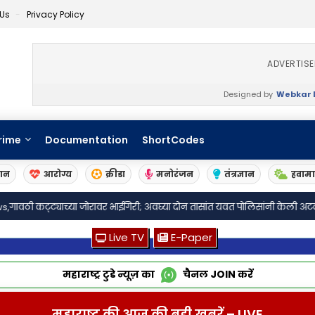
 Us
Privacy Policy
ADVERTIS
Designed by
Webkar D
rime
Documentation
ShortCodes
ञान
आरोग्य
क्रीडा
मनोरंजन
तंत्रज्ञान
हवाम
•
्या जोरावर भाईगिरी; अवघ्या दोन तासांत यवत पोलिसांनी केली अटक
कर्मवीर विद्
Live TV
E-Paper
महाराष्ट्र टुडे न्यूज़ का
चैनल
JOIN
करें
महाराष्ट्र की आज की बड़ी खबरें – LIVE