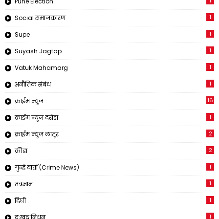
1
Pune Election
1
Social समाजकारण
1
Supe
1
Suyash Jagtap
1
Vatuk Mahamarg
1
अनौतिक संबंध
16
क्राईम न्यूज
1
क्राईम न्यूज दरोडा
2
क्राईम न्यूज लातूर
2
क्रीडा
1
गुन्हे वार्ता (Crime News)
1
तंत्रज्ञान
1
दिघी
1
दुःखद निधन