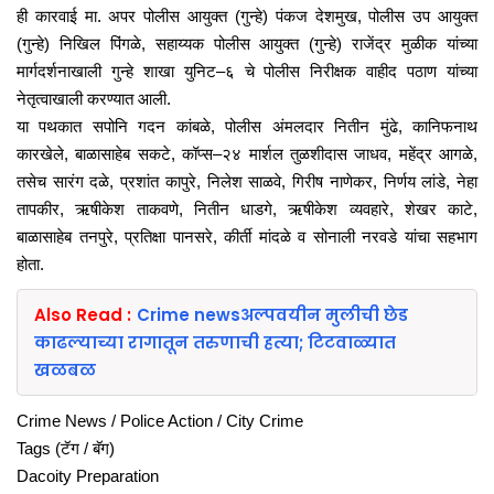
ही कारवाई मा. अपर पोलीस आयुक्त (गुन्हे) पंकज देशमुख, पोलीस उप आयुक्त
(गुन्हे) निखिल पिंगळे, सहाय्यक पोलीस आयुक्त (गुन्हे) राजेंद्र मुळीक यांच्या
मार्गदर्शनाखाली गुन्हे शाखा युनिट–६ चे पोलीस निरीक्षक वाहीद पठाण यांच्या
नेतृत्वाखाली करण्यात आली.
या पथकात सपोनि गदन कांबळे, पोलीस अंमलदार नितीन मुंढे, कानिफनाथ
कारखेले, बाळासाहेब सकटे, कॉप्स–२४ मार्शल तुळशीदास जाधव, महेंद्र आगळे,
तसेच सारंग दळे, प्रशांत कापुरे, निलेश साळवे, गिरीष नाणेकर, निर्णय लांडे, नेहा
तापकीर, ऋषीकेश ताकवणे, नितीन धाडगे, ऋषीकेश व्यवहारे, शेखर काटे,
बाळासाहेब तनपुरे, प्रतिक्षा पानसरे, कीर्ती मांदळे व सोनाली नरवडे यांचा सहभाग
होता.
Also Read :
Crime newsअल्पवयीन मुलीची छेड
काढल्याच्या रागातून तरुणाची हत्या; टिटवाळ्यात
खळबळ
Crime News / Police Action / City Crime
Tags (टॅग / बॅग)
Dacoity Preparation