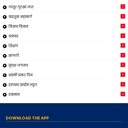
1
लातूर गुटखा जप्त
1
वाहतूक महामार्ग
1
विज्ञान विज्ञान
1
व्यापार
1
शिक्षण
1
सांगली
1
सुयश जगताप
1
स्वामी प्रकट दिन
1
हडपसर क्राईम न्यूज
1
हवामान
DOWNLOAD THE APP