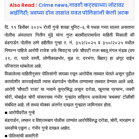
Also Read :
Crime news,गावठी कट्ट्याच्या जोरावर
भाईगिरी; अवघ्या दोन तासांत यवत पोलिसांनी केली अटक
दि. ११ डिसेंबर २०२५ रोजी गुन्हे शाखा युनिट–६ चे पथक गस्त घालत असताना
पोलीस अंमलदार नितीन मुंढे यांना गुप्त बातमीदारामार्फत माहिती मिळाली की
बंडगार्डन पोलीस ठाणे हद्दीतील गुन्हा र. नं. ३५२/२०२५ व ३५०/२०२५ मधील
निष्पन्न पाहिजे आरोपी राजेश उर्फ चिपाट्या उर्फ चौपाटी राजा बबलू मंगल मंडळ (वय
२९, रा. पठारे वस्ती, लोणीकाळभोर, मूळ रा. दरभंगा, बिहार) हा अंगूर वाईन
परिसरात थांबलेला आहे.
मिळालेल्या माहितीनुसार पोलिसांनी सापळा रचून आरोपीस ताब्यात घेतले असून पुढील
कायदेशीर कारवाईसाठी त्यास बंडगार्डन पोलीस ठाण्याच्या ताब्यात देण्यात आले आहे.
आरोपी ‘चौपाटी राजा’ या नावाने कुप्रसिद्ध असून दरोडा, खुनाचा प्रयत्न, जबरी
चोरी, मोबाईल चोरी यांसारख्या गंभीर गुन्ह्यांत सक्रिय असलेल्या ‘बचक्या’ टोळीशी
संबंधित आहे. तो सध्या मोक्का अंतर्गत दाखल गुन्ह्यात जामिनावर होता.
■ आरोपीवरील गुन्हे
बंडगार्डन, लष्कर व विश्रामबाग पोलीस ठाण्यांत आरोपीविरुद्ध दरोडा, चोरी, मारहाण व
धमकीचे एकूण ८ गंभीर गुन्हे दाखल आहेत.
■ पोलिसांची कामगिरी