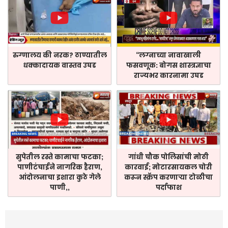
रुग्णालय की नरक? ठाण्यातील
“लग्नाच्या नावाखाली
धक्कादायक वास्तव उघड
फसवणूक: बोगस शास्त्रज्ञाचा
राज्यभर कारनामा उघड
सुपेतील रस्ते कामाचा फटका;
गांधी चौक पोलिसांची मोठी
पाणीटंचाईने नागरिक हैराण,
कारवाई; मोटारसायकल चोरी
आंदोलनाचा इशारा कुठे गेले
करून स्क्रॅप करणाऱ्या टोळीचा
पाणी,,
पर्दाफाश