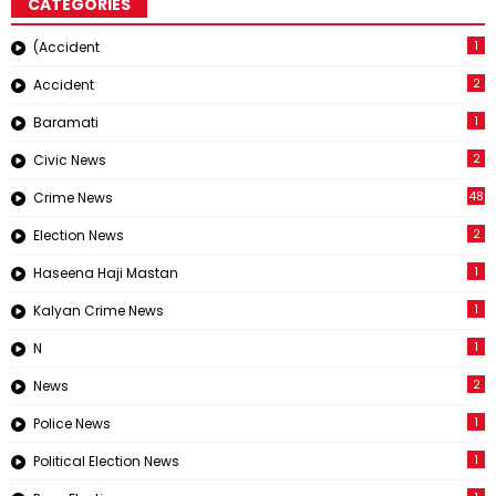
CATEGORIES
1
(Accident
2
Accident
1
Baramati
2
Civic News
48
Crime News
2
Election News
1
Haseena Haji Mastan
1
Kalyan Crime News
1
N
2
News
1
Police News
1
Political Election News