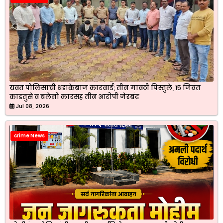
यवत पोलिसांची धडाकेबाज कारवाई; तीन गावठी पिस्तुले, १५ जिवंत
काडतुसे व बलेनो कारसह तीन आरोपी जेरबंद
Jul 08, 2026
crime News