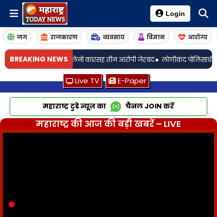
Login
जग
राजकारण
व्यवसाय
विज्ञान
आरोग्य
•
BREAKING NEWS
काडतुसे व बलेनो कारसह तीन आरोपी जेरबंद
लोणीकंद पोलिसांची अमली पदार्थांविर
Live TV
E-Paper
महाराष्ट्र टुडे न्यूज़ का
चैनल
JOIN
करें
महाराष्ट्र की आज की बड़ी खबरें – LIVE