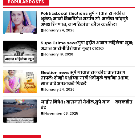
POPULAR POSTS
PoliticsLocal Elections सुपे गावात राजकीय
भूकंप; माजी बिनविरोध सरपंच सौ. मनीषा चांदगुडे
अपक्ष रिंगणात, नागरिकांचा कौल व्यक्तीला
January 24, 2026
Supe Crime newsसुपा हद्दीत अज्ञात महिलेचा खून;
अज्ञात आरोपीविरोधात गुन्हा दाखल
January 19, 2026
Election news सुपे गावात राजकीय वातावरण
तापले; दोन्ही पक्षांच्या गाठीभेटींमुळे चर्चांना उधाण,
मात्र वारे अपक्षाकडे फिरले
January 24, 2026
जाहीर निषेध ! बारामती येथील,सुपे गाव — कडकडीत
बंद
November 08, 2025