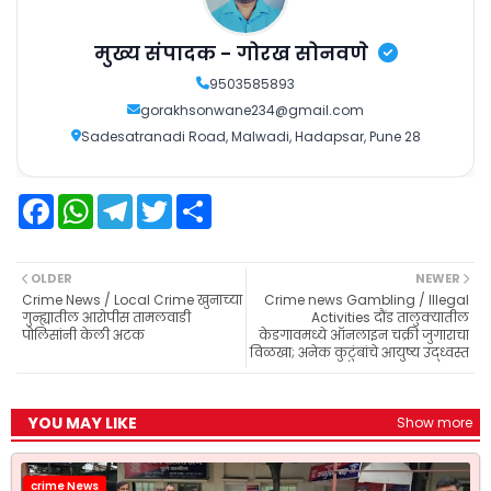
मुख्य संपादक - गोरख सोनवणे
9503585893
gorakhsonwane234@gmail.com
Sadesatranadi Road, Malwadi, Hadapsar, Pune 28
F
W
T
T
S
a
h
e
w
h
c
a
l
i
a
e
t
e
t
r
b
s
g
t
e
OLDER
NEWER
o
A
r
e
Crime News / Local Crime खुनाच्या
Crime news Gambling / Illegal
o
p
a
r
गुन्ह्यातील आरोपीस तामलवाडी
Activities दौंड तालुक्यातील
k
p
m
पोलिसांनी केली अटक
केडगावमध्ये ऑनलाइन चक्री जुगाराचा
विळखा; अनेक कुटुंबांचे आयुष्य उद्ध्वस्त
YOU MAY LIKE
Show more
crime News