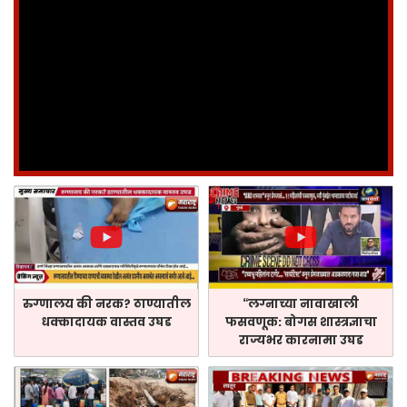
रुग्णालय की नरक? ठाण्यातील
“लग्नाच्या नावाखाली
धक्कादायक वास्तव उघड
फसवणूक: बोगस शास्त्रज्ञाचा
राज्यभर कारनामा उघड