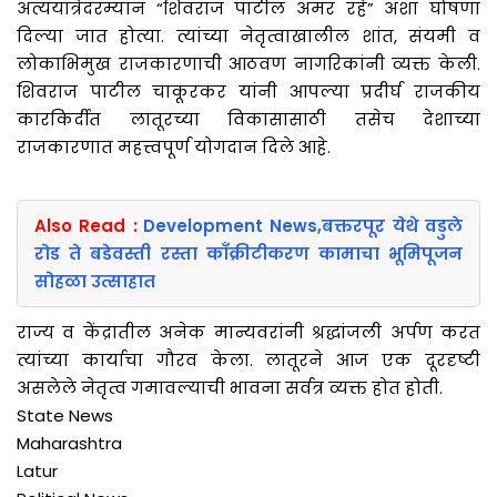
अंत्ययात्रेदरम्यान “शिवराज पाटील अमर रहे” अशा घोषणा
दिल्या जात होत्या. त्यांच्या नेतृत्वाखालील शांत, संयमी व
लोकाभिमुख राजकारणाची आठवण नागरिकांनी व्यक्त केली.
शिवराज पाटील चाकूरकर यांनी आपल्या प्रदीर्घ राजकीय
कारकिर्दीत लातूरच्या विकासासाठी तसेच देशाच्या
राजकारणात महत्त्वपूर्ण योगदान दिले आहे.
Also Read :
Development News,बक्तरपूर येथे वडुले
रोड ते बडेवस्ती रस्ता काँक्रीटीकरण कामाचा भूमिपूजन
सोहळा उत्साहात
राज्य व केंद्रातील अनेक मान्यवरांनी श्रद्धांजली अर्पण करत
त्यांच्या कार्याचा गौरव केला. लातूरने आज एक दूरदृष्टी
असलेले नेतृत्व गमावल्याची भावना सर्वत्र व्यक्त होत होती.
State News
Maharashtra
Latur