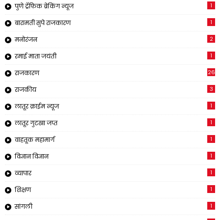
1
पुणे ट्रॅफिक ब्रेकिंग न्यूज
1
बारामती सुपे राजकारण
2
मनोरंजन
1
रमाई माता जयंती
26
राजकारण
3
राजकीय
1
लातूर क्राईम न्यूज
1
लातूर गुटखा जप्त
1
वाहतूक महामार्ग
1
विज्ञान विज्ञान
1
व्यापार
1
शिक्षण
1
सांगली