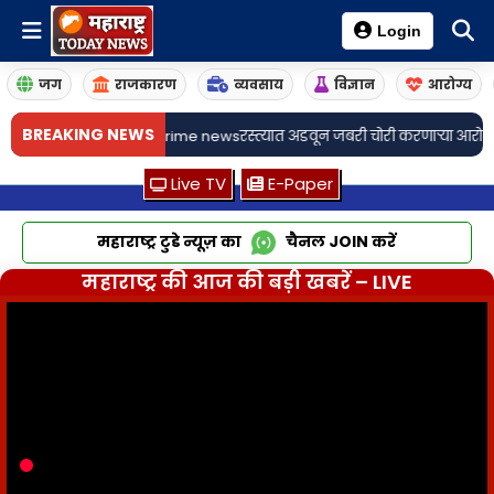
Login
जग
राजकारण
व्यवसाय
विज्ञान
आरोग्य
•
BREAKING NEWS
ीर आरोप
Crime newsरस्त्यात अडवून जबरी चोरी करणाऱ्या आरोपींना बिबवेवाडी पो
Live TV
E-Paper
महाराष्ट्र टुडे न्यूज़ का
चैनल
JOIN
करें
महाराष्ट्र की आज की बड़ी खबरें – LIVE