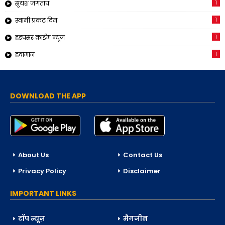
1
सुयश जगताप
1
स्वामी प्रकट दिन
1
हडपसर क्राईम न्यूज
1
हवामान
DOWNLOAD THE APP
About Us
Contact Us
Privacy Policy
Disclaimer
IMPORTANT LINKS
टॉप न्यूज़
मैगजीन