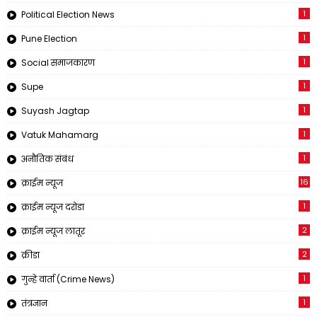
1
Political Election News
1
Pune Election
1
Social समाजकारण
1
Supe
1
Suyash Jagtap
1
Vatuk Mahamarg
1
अनौतिक संबंध
16
क्राईम न्यूज
1
क्राईम न्यूज दरोडा
2
क्राईम न्यूज लातूर
2
क्रीडा
1
गुन्हे वार्ता (Crime News)
1
तंत्रज्ञान