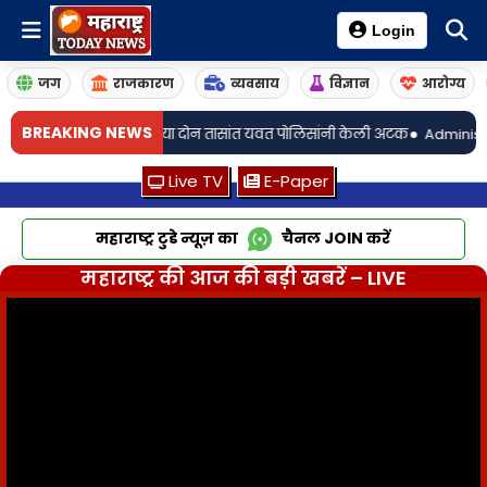
Login
जग
राजकारण
व्यवसाय
विज्ञान
आरोग्य
•
BREAKING NEWS
ईगिरी; अवघ्या दोन तासांत यवत पोलिसांनी केली अटक
Administration Maharas
Live TV
E-Paper
महाराष्ट्र टुडे न्यूज़ का
चैनल
JOIN
करें
महाराष्ट्र की आज की बड़ी खबरें – LIVE