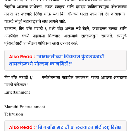
नेहमीच आपल्या साधेपणा, स्पष्ट वक्तृत्व आणि दमदार व्यक्तिमत्त्वामुळे प्रेक्षकांच्या
मनात घर करणारे रितेश भाऊ यंदा बिग बॉसच्या घरात काय नवे रंग दाखवणार,
याकडे संपूर्ण महाराष्ट्राचे लक्ष लागले आहे.
दरम्यान, बिग बॉस मराठी ६ मध्ये यंदा अनेक नवे चेहरे, जबरदस्त टास्क आणि
अनपेक्षित वळणे पाहायला मिळणार असल्याचे सूत्रांकडून समजते. त्यामुळे
प्रेक्षकांसाठी हा सीझन अधिकच खास ठरणार आहे.
Also Read :
“बारामतीच्या शिवराज कुंडलकरची
थायलंडमध्ये गोल्डन कामगिरी!”
बिग बॉस मराठी ६’ — मनोरंजनाचा महाडोस लवकरच, फक्त आपल्या आवडत्या
मराठी चॅनेलवर!
Entertainment
Marathi Entertainment
Television
Also Read :
‘बिग बॉस मराठी ६’ लवकरच भेटीला; रितेश