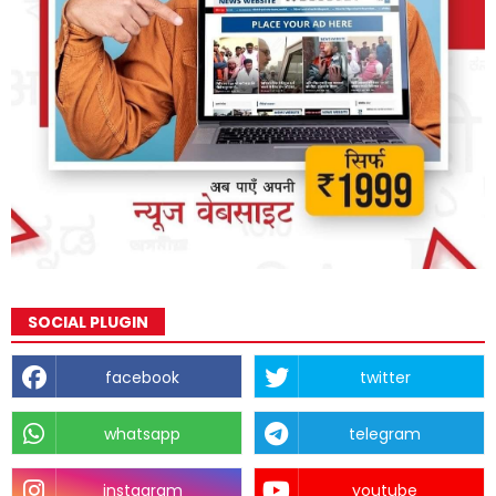
SOCIAL PLUGIN
facebook
twitter
whatsapp
telegram
instagram
youtube