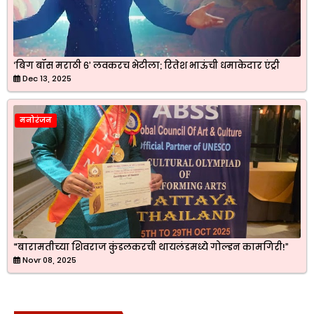
‘बिग बॉस मराठी ६’ लवकरच भेटीला; रितेश भाऊंची धमाकेदार एंट्री
Dec 13, 2025
मनोरंजन
“बारामतीच्या शिवराज कुंडलकरची थायलंडमध्ये गोल्डन कामगिरी!”
Novr 08, 2025