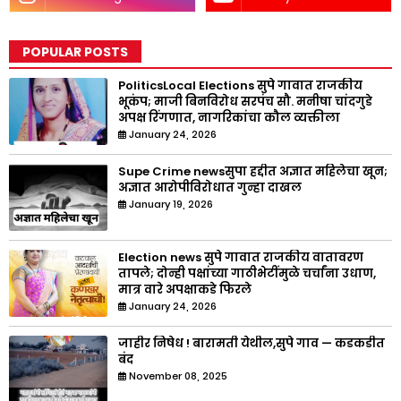
POPULAR POSTS
PoliticsLocal Elections सुपे गावात राजकीय
भूकंप; माजी बिनविरोध सरपंच सौ. मनीषा चांदगुडे
अपक्ष रिंगणात, नागरिकांचा कौल व्यक्तीला
January 24, 2026
Supe Crime newsसुपा हद्दीत अज्ञात महिलेचा खून;
अज्ञात आरोपीविरोधात गुन्हा दाखल
January 19, 2026
Election news सुपे गावात राजकीय वातावरण
तापले; दोन्ही पक्षांच्या गाठीभेटींमुळे चर्चांना उधाण,
मात्र वारे अपक्षाकडे फिरले
January 24, 2026
जाहीर निषेध ! बारामती येथील,सुपे गाव — कडकडीत
बंद
November 08, 2025