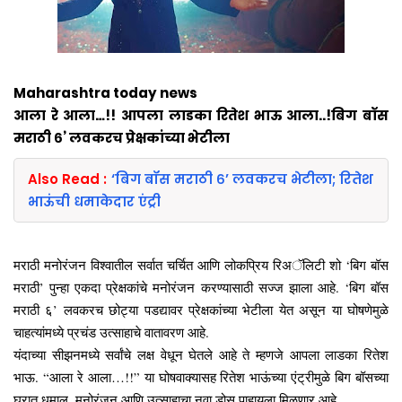
Maharashtra today news
आला रे आला…!! आपला लाडका रितेश भाऊ आला..!बिग बॉस
मराठी ६’ लवकरच प्रेक्षकांच्या भेटीला
Also Read :
‘बिग बॉस मराठी ६’ लवकरच भेटीला; रितेश
भाऊंची धमाकेदार एंट्री
मराठी मनोरंजन विश्वातील सर्वात चर्चित आणि लोकप्रिय रिअॅलिटी शो ‘बिग बॉस
मराठी’ पुन्हा एकदा प्रेक्षकांचे मनोरंजन करण्यासाठी सज्ज झाला आहे. ‘बिग बॉस
मराठी ६’ लवकरच छोट्या पडद्यावर प्रेक्षकांच्या भेटीला येत असून या घोषणेमुळे
चाहत्यांमध्ये प्रचंड उत्साहाचे वातावरण आहे.
यंदाच्या सीझनमध्ये सर्वांचे लक्ष वेधून घेतले आहे ते म्हणजे आपला लाडका रितेश
भाऊ. “आला रे आला…!!” या घोषवाक्यासह रितेश भाऊंच्या एंट्रीमुळे बिग बॉसच्या
घरात धमाल, मनोरंजन आणि उत्साहाचा नवा डोस पाहायला मिळणार आहे.