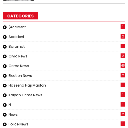
CATEGORIES
1
(Accident
2
Accident
1
Baramati
2
Civic News
48
Crime News
2
Election News
1
Haseena Haji Mastan
1
Kalyan Crime News
1
N
2
News
1
Police News