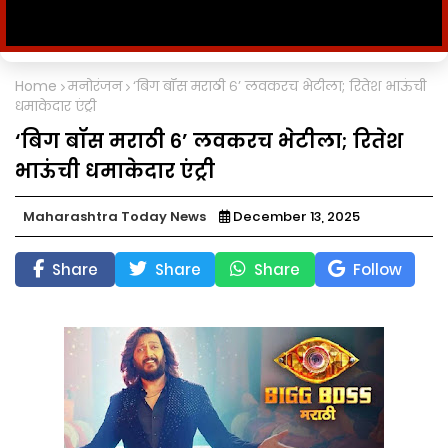
Home
मनोरंजन
‘बिग बॉस मराठी ६’ लवकरच भेटीला; रितेश भाऊंची
धमाकेदार एंट्री
‘बिग बॉस मराठी ६’ लवकरच भेटीला; रितेश
भाऊंची धमाकेदार एंट्री
Maharashtra Today News
December 13, 2025
Share
Share
Share
Follow