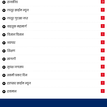
3
राजकीय
1
लातूर क्राईम न्यूज
1
लातूर गुटखा जप्त
1
वाहतूक महामार्ग
1
विज्ञान विज्ञान
1
व्यापार
1
शिक्षण
1
सांगली
1
सुयश जगताप
1
स्वामी प्रकट दिन
1
हडपसर क्राईम न्यूज
1
हवामान