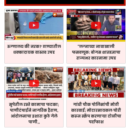
रुग्णालय की नरक? ठाण्यातील
“लग्नाच्या नावाखाली
धक्कादायक वास्तव उघड
फसवणूक: बोगस शास्त्रज्ञाचा
राज्यभर कारनामा उघड
सुपेतील रस्ते कामाचा फटका;
गांधी चौक पोलिसांची मोठी
पाणीटंचाईने नागरिक हैराण,
कारवाई; मोटारसायकल चोरी
आंदोलनाचा इशारा कुठे गेले
करून स्क्रॅप करणाऱ्या टोळीचा
पाणी,,
पर्दाफाश