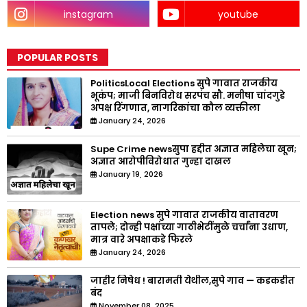
instagram
youtube
POPULAR POSTS
PoliticsLocal Elections सुपे गावात राजकीय
भूकंप; माजी बिनविरोध सरपंच सौ. मनीषा चांदगुडे
अपक्ष रिंगणात, नागरिकांचा कौल व्यक्तीला
January 24, 2026
Supe Crime newsसुपा हद्दीत अज्ञात महिलेचा खून;
अज्ञात आरोपीविरोधात गुन्हा दाखल
January 19, 2026
Election news सुपे गावात राजकीय वातावरण
तापले; दोन्ही पक्षांच्या गाठीभेटींमुळे चर्चांना उधाण,
मात्र वारे अपक्षाकडे फिरले
January 24, 2026
जाहीर निषेध ! बारामती येथील,सुपे गाव — कडकडीत
बंद
November 08, 2025