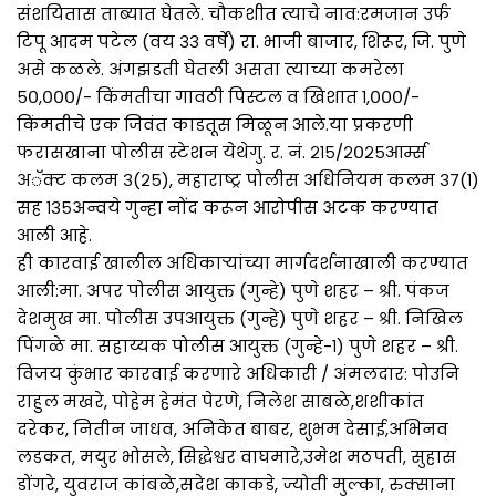
संशयितास ताब्यात घेतले. चौकशीत त्याचे नाव:रमजान उर्फ
टिपू आदम पटेल (वय ३३ वर्षे) रा. भाजी बाजार, शिरूर, जि. पुणे
असे कळले. अंगझडती घेतली असता त्याच्या कमरेला
₹५०,०००/- किंमतीचा गावठी पिस्टल व खिशात ₹१,०००/-
किंमतीचे एक जिवंत काडतूस मिळून आले.या प्रकरणी
फरासखाना पोलीस स्टेशन येथेगु. र. नं. २१५/२०२५आर्म्स
अॅक्ट कलम ३(२५), महाराष्ट्र पोलीस अधिनियम कलम ३७(१)
सह १३५अन्वये गुन्हा नोंद करून आरोपीस अटक करण्यात
आली आहे.
ही कारवाई खालील अधिकाऱ्यांच्या मार्गदर्शनाखाली करण्यात
आली:मा. अपर पोलीस आयुक्त (गुन्हे) पुणे शहर – श्री. पंकज
देशमुख मा. पोलीस उपआयुक्त (गुन्हे) पुणे शहर – श्री. निखिल
पिंगळे मा. सहाय्यक पोलीस आयुक्त (गुन्हे-१) पुणे शहर – श्री.
विजय कुंभार कारवाई करणारे अधिकारी / अंमलदार: पोउनि
राहुल मखरे, पोहेम हेमंत पेरणे, निलेश साबळे,शशीकांत
दरेकर, नितीन जाधव, अनिकेत बाबर, शुभम देसाई,अभिनव
लडकत, मयुर भोसले, सिद्धेश्वर वाघमारे,उमेश मठपती, सुहास
डोंगरे, युवराज कांबळे,सदेश काकडे, ज्योती मुल्का, रुक्साना