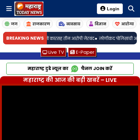
Login
जग
राजकारण
व्यवसाय
विज्ञान
आरोग्य
•
BREAKING NEWS
डतुसे व बलेनो कारसह तीन आरोपी जेरबंद
लोणीकंद पोलिसांची अमली पदार्थांविरोध
Live TV
E-Paper
महाराष्ट्र टुडे न्यूज़ का
चैनल
JOIN
करें
महाराष्ट्र की आज की बड़ी खबरें – LIVE