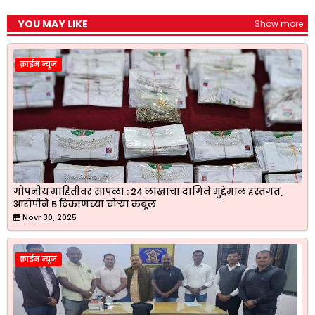
YOU MAY LIKE
Show more
क्राईम न्यूज
गोपनीय माहितीवर सापळा : 24 लाखांचा दागिने मुद्देमाल हस्तगत,
आरोपीने 5 ठिकाणच्या चोऱ्या कबूल
Novr 30, 2025
क्राईम न्यूज