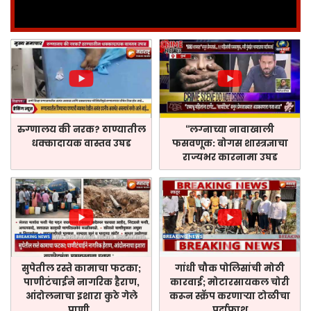
रुग्णालय की नरक? ठाण्यातील
“लग्नाच्या नावाखाली
धक्कादायक वास्तव उघड
फसवणूक: बोगस शास्त्रज्ञाचा
राज्यभर कारनामा उघड
सुपेतील रस्ते कामाचा फटका;
गांधी चौक पोलिसांची मोठी
पाणीटंचाईने नागरिक हैराण,
कारवाई; मोटारसायकल चोरी
आंदोलनाचा इशारा कुठे गेले
करून स्क्रॅप करणाऱ्या टोळीचा
पाणी,,
पर्दाफाश