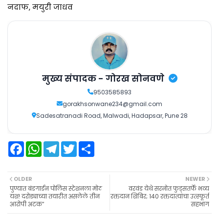
नदाफ, मयुरी जाधव
मुख्य संपादक - गोरख सोनवणे
9503585893
gorakhsonwane234@gmail.com
Sadesatranadi Road, Malwadi, Hadapsar, Pune 28
F
W
T
T
S
a
h
e
w
h
c
a
l
i
a
e
t
e
t
r
b
s
g
t
e
OLDER
NEWER
o
A
r
e
पुण्यात बंडगार्डन पोलिस स्टेशनला मोठ
वरवंड येथे सरनोत फुड्सतर्फे भव्य
o
p
a
r
यश! दरोड्याच्या तयारीत असलेले तीन
रक्तदान शिबिर; 140 रक्तदात्यांचा उत्स्फूर्त
k
p
m
आरोपी अटक”
सहभाग