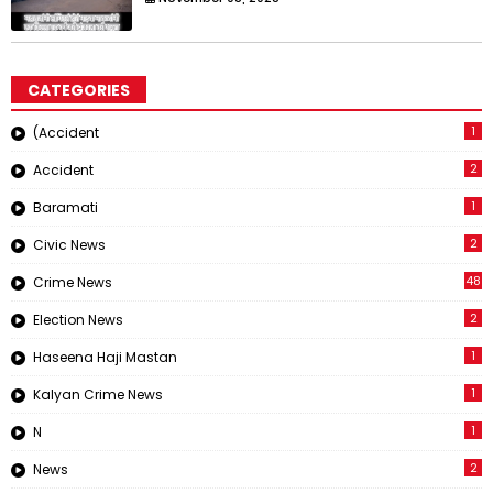
CATEGORIES
1
(Accident
2
Accident
1
Baramati
2
Civic News
48
Crime News
2
Election News
1
Haseena Haji Mastan
1
Kalyan Crime News
1
N
2
News