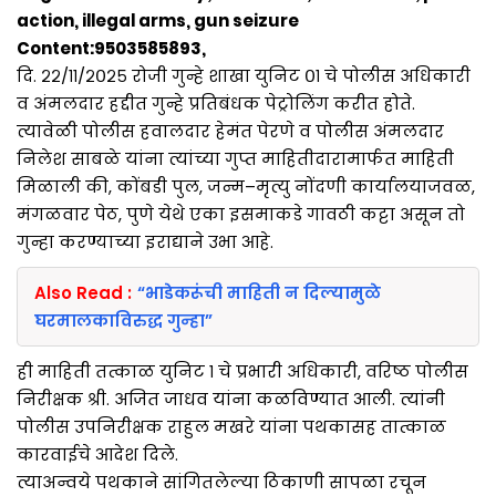
action, illegal arms, gun seizure
Content:9503585893,
दि. २२/११/२०२५ रोजी गुन्हे शाखा युनिट ०१ चे पोलीस अधिकारी
व अंमलदार हद्दीत गुन्हे प्रतिबंधक पेट्रोलिंग करीत होते.
त्यावेळी पोलीस हवालदार हेमंत पेरणे व पोलीस अंमलदार
निलेश साबळे यांना त्यांच्या गुप्त माहितीदारामार्फत माहिती
मिळाली की, कोंबडी पुल, जन्म–मृत्यु नोंदणी कार्यालयाजवळ,
मंगळवार पेठ, पुणे येथे एका इसमाकडे गावठी कट्टा असून तो
गुन्हा करण्याच्या इराद्याने उभा आहे.
Also Read :
“भाडेकरूंची माहिती न दिल्यामुळे
घरमालकाविरुद्ध गुन्हा”
ही माहिती तत्काळ युनिट १ चे प्रभारी अधिकारी, वरिष्ठ पोलीस
निरीक्षक श्री. अजित जाधव यांना कळविण्यात आली. त्यांनी
पोलीस उपनिरीक्षक राहुल मखरे यांना पथकासह तात्काळ
कारवाईचे आदेश दिले.
त्याअन्वये पथकाने सांगितलेल्या ठिकाणी सापळा रचून