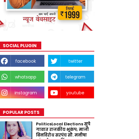
SOCIAL PLUGIN
facebook
twitter
whatsapp
telegram
instagram
youtube
POPULAR POSTS
PoliticsLocal Elections सुपे
गावात राजकीय भूकंप; माजी
बिनविरोध सरपंच सौ. मनीषा