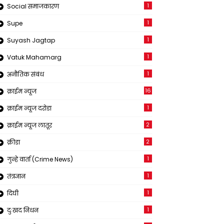
1
Social समाजकारण
1
Supe
1
Suyash Jagtap
1
Vatuk Mahamarg
1
अनौतिक संबंध
16
क्राईम न्यूज
1
क्राईम न्यूज दरोडा
2
क्राईम न्यूज लातूर
2
क्रीडा
1
गुन्हे वार्ता (Crime News)
1
तंत्रज्ञान
1
दिघी
1
दुःखद निधन