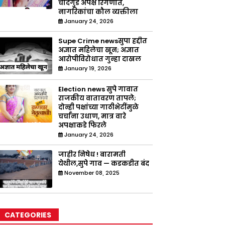
चांदगुडे अपक्ष रिंगणात,
नागरिकांचा कौल व्यक्तीला
January 24, 2026
Supe Crime newsसुपा हद्दीत
अज्ञात महिलेचा खून; अज्ञात
आरोपीविरोधात गुन्हा दाखल
January 19, 2026
Election news सुपे गावात
राजकीय वातावरण तापले;
दोन्ही पक्षांच्या गाठीभेटींमुळे
चर्चांना उधाण, मात्र वारे
अपक्षाकडे फिरले
January 24, 2026
जाहीर निषेध ! बारामती
येथील,सुपे गाव — कडकडीत बंद
November 08, 2025
CATEGORIES