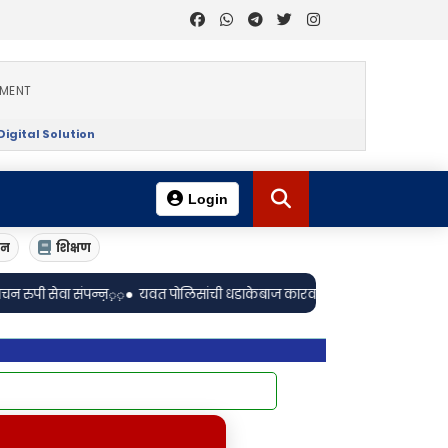
EMENT
igital Solution
Login
ान
शिक्षण
•
़़़़़
यवत पोलिसांची धडाकेबाज कारवाई; तीन गावठी पिस्तुले, १५ जिवंत काडतुसे 