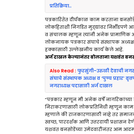
प्रतिक्रिया..
पत्रकारितेत दीर्घकाळ काम करताना बनसोडे 
लोकहिताशी निगडित मुद्द्यांवर निर्भीडपणे आवाज
व संचालक म्हणून त्यांनी अनेक प्रामाणिक आण
लोकनायक पत्रकार संघाचे संस्थापक अध्यक्ष 
हक्कांसाठी उल्लेखनीय कार्य केले आहे.
अर्ज दाखल केल्यानंतर बोलताना यशवंत बनसो
Also Read :
फुरसुंगी–उरुळी देवाची न
संघाचे संस्थापक अध्यक्ष व ‘पुण्य प्रहार’ व
नगराध्यक्ष पदासाठी अर्ज दाखल
“पत्रकार म्हणून मी अनेक वर्षे नागरिकांच्या 
निराकरणासाठी लोकप्रतिनिधी म्हणून काम क
म्हणाले की राजकारणासाठी नव्हे तर समाज
स्वच्छ, पारदर्शक आणि उत्तरदायी प्रशासन देणे
यशवंत बनसोडेंच्या उमेदवारीनंतर आम आदमी प