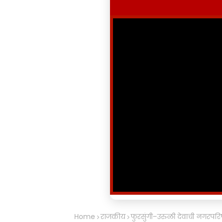
Home
राजकीय
फुरसुंगी–उरुळी देवाची नगरपर