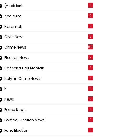
1
(Accident
2
Accident
1
Baramati
2
Civic News
50
Crime News
2
Election News
1
Haseena Haji Mastan
1
Kalyan Crime News
1
N
2
News
1
Police News
1
Political Election News
1
Pune Election