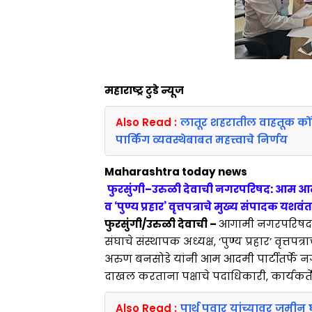
महाराष्ट्र टुडे न्यूज
Also Read :
लातूर शहरातील वाहतूक कों
पार्किंग व्यवस्थेबाबत महत्त्वाचे निर्णय
Maharashtra today news
फुरसुंगी–उरुळी देवाची नगरपरिषद: आम आदम
व ‘पुण्य प्रहार’ वृत्तपत्राचे मुख्य संपादक य
फुरसुंगी/उरुळी देवाची –
आगामी नगरपरिषद न
संघाचे संस्थापक अध्यक्ष, ‘पुण्य प्रहार’ वृत्
अरुण बनसोडे यांनी आम आदमी पार्टीतर्फे न
दाखल करताना पक्षाचे पदाधिकारी, कार्यकर्ते 
Also Read :
पार्थ पवार यांच्यावर जमीन घ