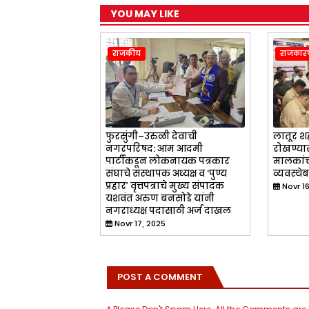
YOU MAY LIKE
राजकीय
राजकार
फुरसुंगी–उरुळी देवाची
लातूर श
नगरपरिषद: आम आदमी
रोखण्या
पार्टीकडून लोकनायक पत्रकार
मालकांची
संघाचे संस्थापक अध्यक्ष व ‘पुण्य
व्यवस्थेब
प्रहार’ वृत्तपत्राचे मुख्य संपादक
Novr 1
यशवंत अरुण बनसोडे यांनी
नगराध्यक्ष पदासाठी अर्ज दाखल
Novr 17, 2025
POST A COMMENT