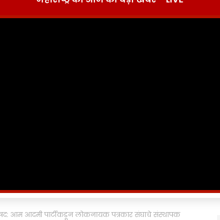
िषद: आम आदमी पार्टीकडून लोकनायक पत्रकार संघाचे संस्थापक