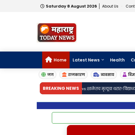
Saturday 8 August 2026
About Us
Cont
Home
Latest News
Health
C
जग
राजकारण
व्यवसाय
विज्
•
BREAKING NEWS
ुर्डूवाडीत खळबळ
Crime news:शाळेतच मृत्यूचा थरार! विद्यार्थ्याच्या गोळीबारा