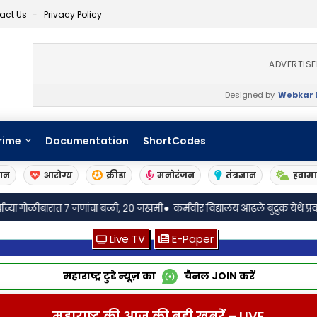
act Us
Privacy Policy
ADVERTIS
Designed by
Webkar D
rime
Documentation
ShortCodes
ञान
आरोग्य
क्रीडा
मनोरंजन
तंत्रज्ञान
हवाम
•
त ७ जणांचा बळी, २० जखमी
कर्मवीर विद्यालय आढले बुद्रुक येथे प्रवचन रुपी सेवा संपन्न
Live TV
E-Paper
महाराष्ट्र टुडे न्यूज़ का
चैनल
JOIN
करें
महाराष्ट्र की आज की बड़ी खबरें – LIVE