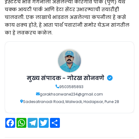
इस्टेटचे भाव गगनाला असलेल्या कोरेगाव पार्क (पुणे) येथे
चक्क आयटी पार्क आणि डेटा सेंटर उभारण्याची तयारीही
चालवली. एक लाखाचे भांडवल असलेल्या कंपनीला हे कसे
काय शक्य होते, हे आता पार्थ पवारांनी समोर येऊन सांगतील
का हे लवकरच कळेल.
मुख्य संपादक - गोरख सोनवणे
9503585893
gorakhsonwane234@gmail.com
Sadesatranadi Road, Malwadi, Hadapsar, Pune 28
F
W
T
T
S
a
h
e
w
h
c
a
l
i
a
e
t
e
t
r