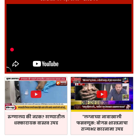
रुग्णालय की नरक? ठाण्यातील
“लग्नाच्या नावाखाली
धक्कादायक वास्तव उघड
फसवणूक: बोगस शास्त्रज्ञाचा
राज्यभर कारनामा उघड