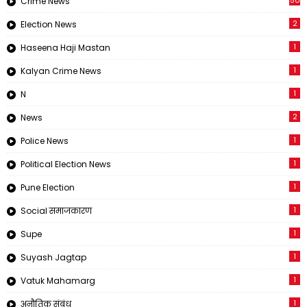
Crime News
2
Election News
1
Haseena Haji Mastan
1
Kalyan Crime News
1
N
2
News
1
Police News
1
Political Election News
1
Pune Election
1
Social समाजकारण
1
Supe
1
Suyash Jagtap
1
Vatuk Mahamarg
1
अनौतिक संबंध