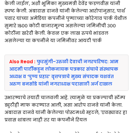
केली जाईल', अशी भूमिका मुख्यमंत्री देवेंद्र फडणवीस यांनी
स्पष्ट केली. अंबादास दानवे यांनी केलेल्या आरोपांनुसार, पार्थ
पवार यांच्या अमेडिया कंपनीने पुण्याच्या कोरेगाव पार्क येथील
सुमारे १८०० कोटी बाजारमूल्य असलेल्या जमिनीची ३००
कोटींना खरेदी केली. केवळ एक लाख रुपये भांडवल
असलेल्या या कंपनीने या जमिनीवर आयटी पार्क
Also Read :
फुरसुंगी–उरुळी देवाची नगरपरिषद: आम
आदमी पार्टीकडून लोकनायक पत्रकार संघाचे संस्थापक
अध्यक्ष व ‘पुण्य प्रहार’ वृत्तपत्राचे मुख्य संपादक यशवंत
अरुण बनसोडे यांनी नगराध्यक्ष पदासाठी अर्ज दाखल
उभारण्याचे तयारी चालवली आहे. त्यामुळे या प्रकल्पाची स्टॅम्प
ड्युटीही माफ करण्यात आली, असा आरोप दानवे यांनी केला.
अंबादास दानवे यांनी केलेल्या पोस्टमध्ये म्हटले, 'एवढ्यावर हा
प्रवास थांबला नाही तर या कंपनीने रियल