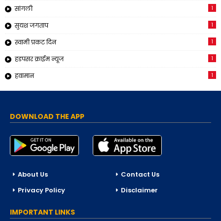
1
सांगली
1
सुयश जगताप
1
स्वामी प्रकट दिन
1
हडपसर क्राईम न्यूज
1
हवामान
DOWNLOAD THE APP
About Us
Contact Us
Privacy Policy
Disclaimer
IMPORTANT LINKS