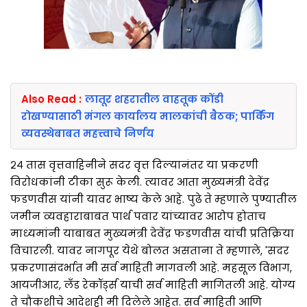
Also Read :
लातूर शहरातील वाहतूक कोंडी
रोखण्यासाठी मंगल कार्यालय मालकांची बैठक; पार्किंग
व्यवस्थेबाबत महत्त्वाचे निर्णय
२४ तास वृत्तवाहिनीने सदर वृत्त दिल्यानंतर या प्रकरणी
विरोधकांनी टीका सुरू केली. त्यावर आता मुख्यमंत्री देवेंद्र
फडणवीस यांनी यावर भाष्य केले आहे. पुढे ते म्हणाले पुण्यातील
जमीन व्यवहाराबाबत पार्थ पवार यांच्यावर आरोप होताच
माध्यमांनी याबाबत मुख्यमंत्री देवेंद्र फडणवीस यांची प्रतिक्रिया
विचारली. यावर नागपूर येथे बोलत असताना ते म्हणाले, 'सदर
प्रकरणासंदर्भात मी सर्व माहिती मागवली आहे. महसूल विभाग,
आयजीआर, लँड रेकॉर्ड्स याची सर्व माहिती मागितली आहे. योग्य
ते चौकशीचे आदेशही मी दिलेले आहेत. सर्व माहिती आणि