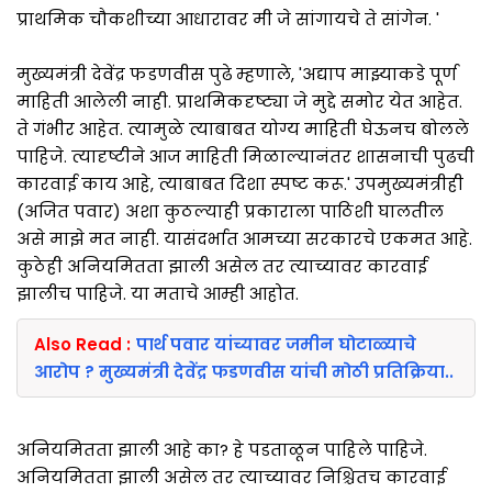
प्राथमिक चौकशीच्या आधारावर मी जे सांगायचे ते सांगेन. '
मुख्यमंत्री देवेंद्र फडणवीस पुढे म्हणाले, 'अद्याप माझ्याकडे पूर्ण
माहिती आलेली नाही. प्राथमिकदृष्ट्या जे मुद्दे समोर येत आहेत.
ते गंभीर आहेत. त्यामुळे त्याबाबत योग्य माहिती घेऊनच बोलले
पाहिजे. त्यादृष्टीने आज माहिती मिळाल्यानंतर शासनाची पुढची
कारवाई काय आहे, त्याबाबत दिशा स्पष्ट करू.' उपमुख्यमंत्रीही
(अजित पवार) अशा कुठल्याही प्रकाराला पाठिशी घालतील
असे माझे मत नाही. यासंदर्भात आमच्या सरकारचे एकमत आहे.
कुठेही अनियमितता झाली असेल तर त्याच्यावर कारवाई
झालीच पाहिजे. या मताचे आम्ही आहोत.
Also Read :
पार्थ पवार यांच्यावर जमीन घोटाळ्याचे
आरोप ? मुख्यमंत्री देवेंद्र फडणवीस यांची मोठी प्रतिक्रिया..
अनियमितता झाली आहे का? हे पडताळून पाहिले पाहिजे.
अनियमितता झाली असेल तर त्याच्यावर निश्चितच कारवाई