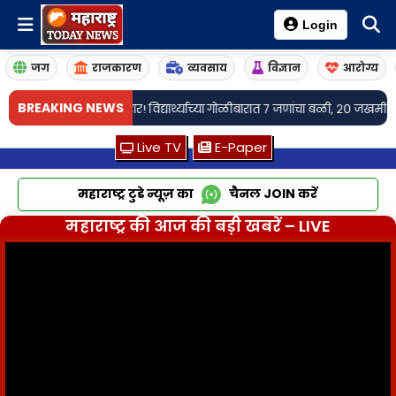
Login
जग
राजकारण
व्यवसाय
विज्ञान
आरोग्य
•
BREAKING NEWS
यूचा थरार! विद्यार्थ्याच्या गोळीबारात ७ जणांचा बळी, २० जखमी
कर्मवीर विद्यालय 
Live TV
E-Paper
महाराष्ट्र टुडे न्यूज़ का
चैनल
JOIN
करें
महाराष्ट्र की आज की बड़ी खबरें – LIVE