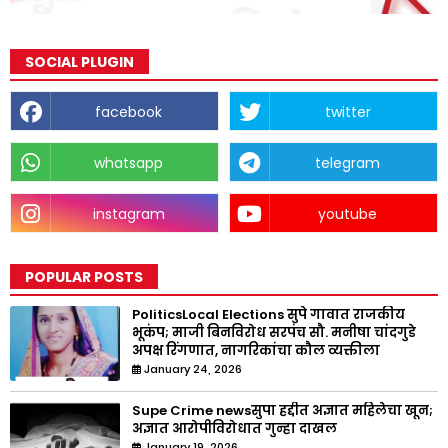
SOCIAL PLUGIN
facebook
twitter
whatsapp
telegram
instagram
youtube
POPULAR POSTS
PoliticsLocal Elections सुपे गावात राजकीय
भूकंप; माजी बिनविरोध सरपंच सौ. मनीषा चांदगुडे
अपक्ष रिंगणात, नागरिकांचा कौल व्यक्तीला
January 24, 2026
Supe Crime newsसुपा हद्दीत अज्ञात महिलेचा खून;
अज्ञात आरोपीविरोधात गुन्हा दाखल
January 19, 2026