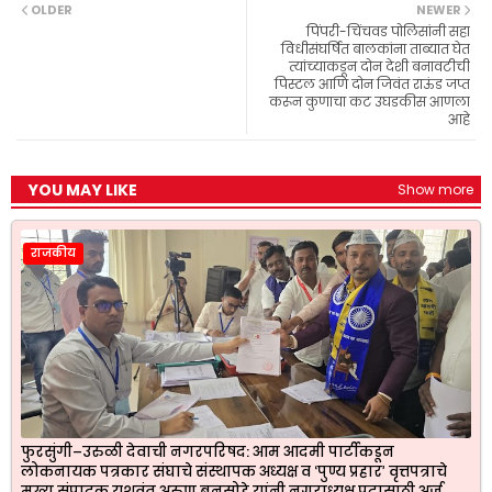
b
s
g
t
e
OLDER
NEWER
o
A
r
e
पिंपरी-चिंचवड पोलिसांनी सहा
o
p
a
r
विधीसंघर्षित बालकांना ताब्यात घेत
k
p
m
त्यांच्याकडून दोन देशी बनावटीची
पिस्टल आणि दोन जिवंत राऊंड जप्त
करून कुणाचा कट उघडकीस आणला
आहे
YOU MAY LIKE
Show more
राजकीय
फुरसुंगी–उरुळी देवाची नगरपरिषद: आम आदमी पार्टीकडून
लोकनायक पत्रकार संघाचे संस्थापक अध्यक्ष व ‘पुण्य प्रहार’ वृत्तपत्राचे
मुख्य संपादक यशवंत अरुण बनसोडे यांनी नगराध्यक्ष पदासाठी अर्ज