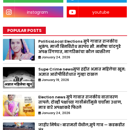
instagram
youtube
POPULAR POSTS
PoliticsLocal Elections सुपे गावात राजकीय
भूकंप; माजी बिनविरोध सरपंच सौ. मनीषा चांदगुडे
अपक्ष रिंगणात, नागरिकांचा कौल व्यक्तीला
January 24, 2026
Supe Crime newsसुपा हद्दीत अज्ञात महिलेचा खून;
अज्ञात आरोपीविरोधात गुन्हा दाखल
January 19, 2026
Election news सुपे गावात राजकीय वातावरण
तापले; दोन्ही पक्षांच्या गाठीभेटींमुळे चर्चांना उधाण,
मात्र वारे अपक्षाकडे फिरले
January 24, 2026
जाहीर निषेध ! बारामती येथील,सुपे गाव — कडकडीत