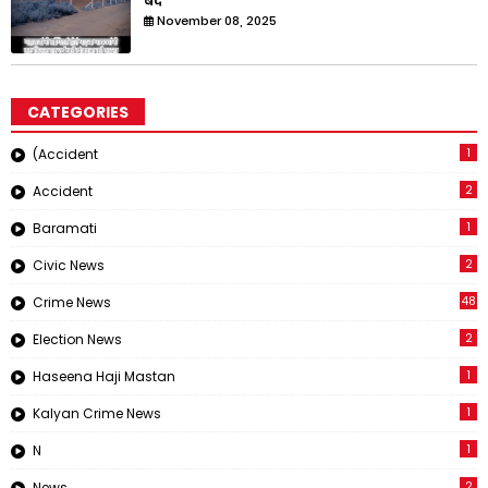
बंद
November 08, 2025
CATEGORIES
1
(Accident
2
Accident
1
Baramati
2
Civic News
48
Crime News
2
Election News
1
Haseena Haji Mastan
1
Kalyan Crime News
1
N
2
News