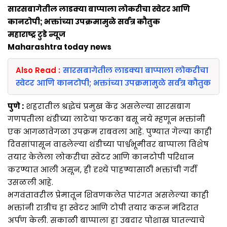
सारसबागेतील लाडक्या बाप्पाला लोकरीचा स्वेटर आणि
कानटोपी; भक्तांच्या उपक्रमामुळे सर्वत्र कौतुक
महाराष्ट्र टुडे न्यूज
Maharashtra today news
Also Read :
सारसबागेतील लाडक्या बाप्पाला लोकरीचा
स्वेटर आणि कानटोपी; भक्तांच्या उपक्रमामुळे सर्वत्र कौतुक
पुणे :
शहरातील श्रद्धेचं प्रमुख केंद्र असलेल्या सारसबाग
गणपतीला थंडीच्या लाटेचा फटका बसू नये म्हणून भक्तांनी
एक आगळावेगळा उपक्रम राबवला आहे. पुण्यात गेल्या काही
दिवसांपासून वाढलेल्या थंडीच्या पार्श्वभूमीवर बाप्पाला विशेष
तयार केलेला लोकरीचा स्वेटर आणि कानटोपी परिधान
करण्यात आली असून, ही दृश्ये पाहण्यासाठी भक्तांची गर्दी
उसळली आहे.
भगवंतावरील प्रेमातून शिवणकलेत पारंगत असलेल्या काही
भक्तांनी रात्रीच हा स्वेटर आणि टोपी तयार करून मंदिरात
अर्पण केली. सकाळी बाप्पाला हा उबदार पोशाख घातल्याचे