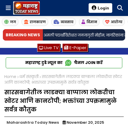
Login
जग
राजकारण
व्यवसाय
विज्ञान
आरोग्य
BREAKING NEWS
कंद पोलिसांची अमली पदार्थांविरोधात जनजागृती मोहीम; नागरिकांना सहकार्याचे आ
Live TV
E-Paper
महाराष्ट्र टुडे न्यूज़ का
चैनल
JOIN
करें
Home
धर्म संस्कृती
सारसबागेतील लाडक्या बाप्पाला लोकरीचा स्वेटर
आणि कानटोपी; भक्तांच्या उपक्रमामुळे सर्वत्र कौतुक
सारसबागेतील लाडक्या बाप्पाला लोकरीचा
स्वेटर आणि कानटोपी; भक्तांच्या उपक्रमामुळे
सर्वत्र कौतुक
Maharashtra Today News
November 20, 2025