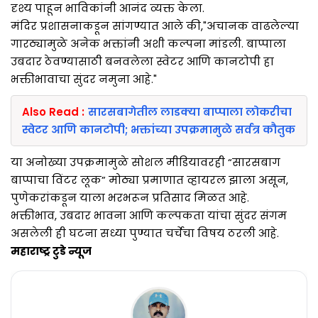
दृश्य पाहून भाविकांनी आनंद व्यक्त केला.
मंदिर प्रशासनाकडून सांगण्यात आले की,"अचानक वाढलेल्या
गारठ्यामुळे अनेक भक्तांनी अशी कल्पना मांडली. बाप्पाला
उबदार ठेवण्यासाठी बनवलेला स्वेटर आणि कानटोपी हा
भक्तीभावाचा सुंदर नमुना आहे."
Also Read :
सारसबागेतील लाडक्या बाप्पाला लोकरीचा
स्वेटर आणि कानटोपी; भक्तांच्या उपक्रमामुळे सर्वत्र कौतुक
या अनोख्या उपक्रमामुळे सोशल मीडियावरही “सारसबाग
बाप्पाचा विंटर लूक” मोठ्या प्रमाणात व्हायरल झाला असून,
पुणेकरांकडून याला भरभरून प्रतिसाद मिळत आहे.
भक्तीभाव, उबदार भावना आणि कल्पकता यांचा सुंदर संगम
असलेली ही घटना सध्या पुण्यात चर्चेचा विषय ठरली आहे.
महाराष्ट्र टुडे न्यूज