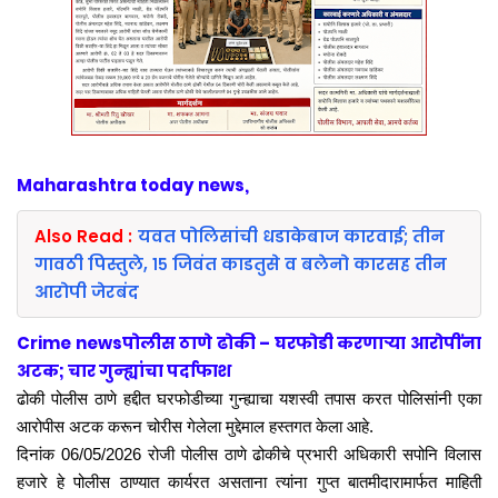
Maharashtra today news,
Also Read :
यवत पोलिसांची धडाकेबाज कारवाई; तीन
गावठी पिस्तुले, १५ जिवंत काडतुसे व बलेनो कारसह तीन
आरोपी जेरबंद
Crime newsपोलीस ठाणे ढोकी – घरफोडी करणाऱ्या आरोपींना
अटक; चार गुन्ह्यांचा पर्दाफाश
ढोकी पोलीस ठाणे हद्दीत घरफोडीच्या गुन्ह्याचा यशस्वी तपास करत पोलिसांनी एका
आरोपीस अटक करून चोरीस गेलेला मुद्देमाल हस्तगत केला आहे.
दिनांक 06/05/2026 रोजी पोलीस ठाणे ढोकीचे प्रभारी अधिकारी सपोनि विलास
हजारे हे पोलीस ठाण्यात कार्यरत असताना त्यांना गुप्त बातमीदारामार्फत माहिती