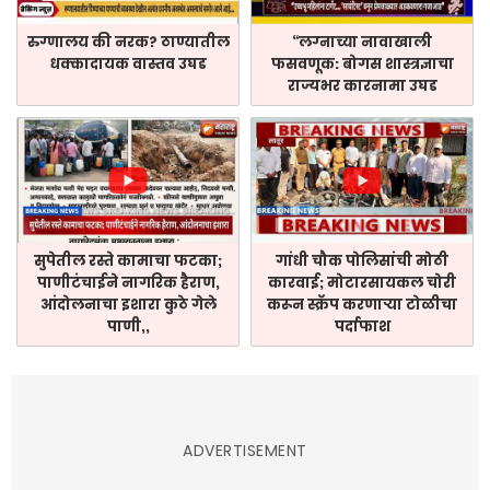
रुग्णालय की नरक? ठाण्यातील
“लग्नाच्या नावाखाली
धक्कादायक वास्तव उघड
फसवणूक: बोगस शास्त्रज्ञाचा
राज्यभर कारनामा उघड
सुपेतील रस्ते कामाचा फटका;
गांधी चौक पोलिसांची मोठी
पाणीटंचाईने नागरिक हैराण,
कारवाई; मोटारसायकल चोरी
आंदोलनाचा इशारा कुठे गेले
करून स्क्रॅप करणाऱ्या टोळीचा
पाणी,,
पर्दाफाश
ADVERTISEMENT