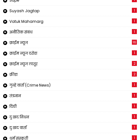
Supe
1
Suyash Jagtap
1
Vatuk Mahamarg
1
अनौतिक संबंध
16
क्राईम न्यूज
1
क्राईम न्यूज दरोडा
2
क्राईम न्यूज लातूर
2
क्रीडा
1
गुन्हे वार्ता (Crime News)
1
तंत्रज्ञान
1
दिघी
1
दुःखद निधन
1
दुःखद वार्ता
1
धर्म संस्कृती