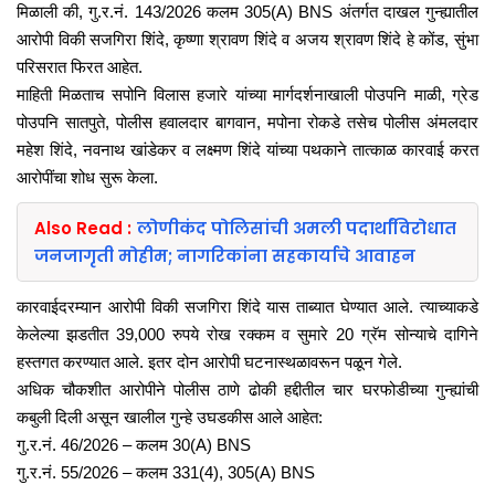
मिळाली की, गु.र.नं. 143/2026 कलम 305(A) BNS अंतर्गत दाखल गुन्ह्यातील
आरोपी विकी सजगिरा शिंदे, कृष्णा श्रावण शिंदे व अजय श्रावण शिंदे हे कोंड, सुंभा
परिसरात फिरत आहेत.
माहिती मिळताच सपोनि विलास हजारे यांच्या मार्गदर्शनाखाली पोउपनि माळी, ग्रेड
पोउपनि सातपुते, पोलीस हवालदार बागवान, मपोना रोकडे तसेच पोलीस अंमलदार
महेश शिंदे, नवनाथ खांडेकर व लक्ष्मण शिंदे यांच्या पथकाने तात्काळ कारवाई करत
आरोपींचा शोध सुरू केला.
Also Read :
लोणीकंद पोलिसांची अमली पदार्थांविरोधात
जनजागृती मोहीम; नागरिकांना सहकार्याचे आवाहन
कारवाईदरम्यान आरोपी विकी सजगिरा शिंदे यास ताब्यात घेण्यात आले. त्याच्याकडे
केलेल्या झडतीत 39,000 रुपये रोख रक्कम व सुमारे 20 ग्रॅम सोन्याचे दागिने
हस्तगत करण्यात आले. इतर दोन आरोपी घटनास्थळावरून पळून गेले.
अधिक चौकशीत आरोपीने पोलीस ठाणे ढोकी हद्दीतील चार घरफोडीच्या गुन्ह्यांची
कबुली दिली असून खालील गुन्हे उघडकीस आले आहेत:
गु.र.नं. 46/2026 – कलम 30(A) BNS
गु.र.नं. 55/2026 – कलम 331(4), 305(A) BNS