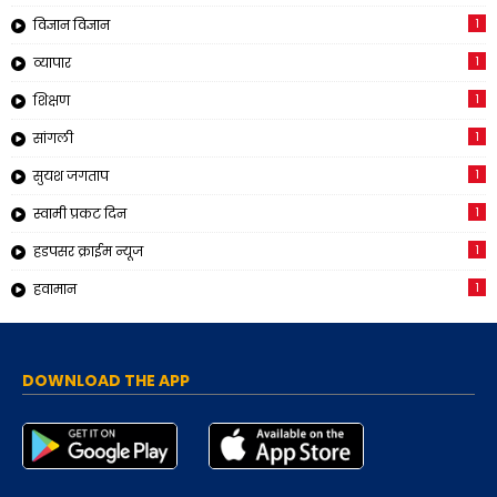
1
विज्ञान विज्ञान
1
व्यापार
1
शिक्षण
1
सांगली
1
सुयश जगताप
1
स्वामी प्रकट दिन
1
हडपसर क्राईम न्यूज
1
हवामान
DOWNLOAD THE APP