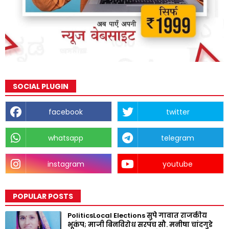
SOCIAL PLUGIN
facebook
twitter
whatsapp
telegram
instagram
youtube
POPULAR POSTS
PoliticsLocal Elections सुपे गावात राजकीय
भूकंप; माजी बिनविरोध सरपंच सौ. मनीषा चांदगुडे