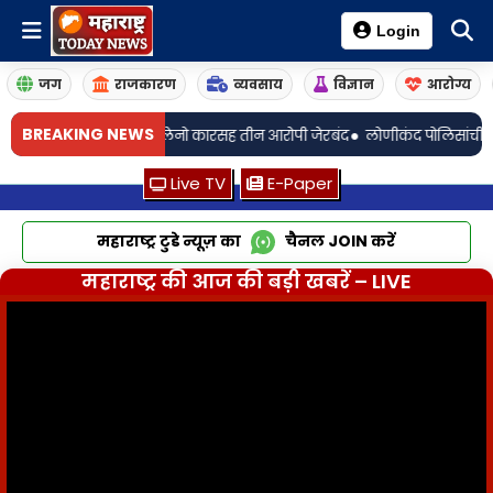
Login
जग
राजकारण
व्यवसाय
विज्ञान
आरोग्य
•
BREAKING NEWS
 काडतुसे व बलेनो कारसह तीन आरोपी जेरबंद
लोणीकंद पोलिसांची अमली पदार्थांवि
Live TV
E-Paper
महाराष्ट्र टुडे न्यूज़ का
चैनल
JOIN
करें
महाराष्ट्र की आज की बड़ी खबरें – LIVE