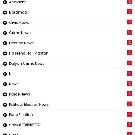
2
Accident
1
Baramati
2
Civic News
48
Crime News
2
Election News
1
Haseena Haji Mastan
1
Kalyan Crime News
1
N
2
News
1
Police News
1
Political Election News
1
Pune Election
1
Social समाजकारण
1