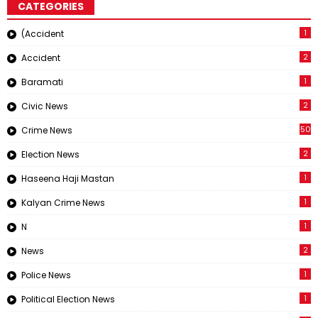
CATEGORIES
1
(Accident
2
Accident
1
Baramati
2
Civic News
50
Crime News
2
Election News
1
Haseena Haji Mastan
1
Kalyan Crime News
1
N
2
News
1
Police News
1
Political Election News