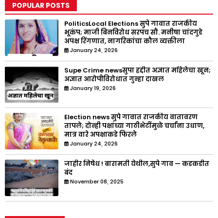
POPULAR POSTS
PoliticsLocal Elections सुपे गावात राजकीय
भूकंप; माजी बिनविरोध सरपंच सौ. मनीषा चांदगुडे
अपक्ष रिंगणात, नागरिकांचा कौल व्यक्तीला
January 24, 2026
Supe Crime newsसुपा हद्दीत अज्ञात महिलेचा खून;
अज्ञात आरोपीविरोधात गुन्हा दाखल
January 19, 2026
Election news सुपे गावात राजकीय वातावरण
तापले; दोन्ही पक्षांच्या गाठीभेटींमुळे चर्चांना उधाण,
मात्र वारे अपक्षाकडे फिरले
January 24, 2026
जाहीर निषेध ! बारामती येथील,सुपे गाव — कडकडीत
बंद
November 08, 2025