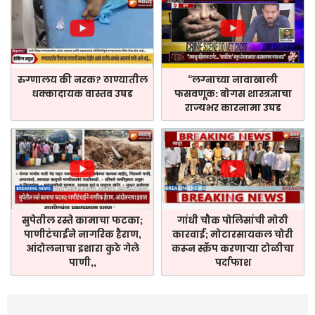
रुग्णालय की नरक? ठाण्यातील
“लग्नाच्या नावाखाली
धक्कादायक वास्तव उघड
फसवणूक: बोगस शास्त्रज्ञाचा
राज्यभर कारनामा उघड
सुपेतील रस्ते कामाचा फटका;
गांधी चौक पोलिसांची मोठी
पाणीटंचाईने नागरिक हैराण,
कारवाई; मोटारसायकल चोरी
आंदोलनाचा इशारा कुठे गेले
करून स्क्रॅप करणाऱ्या टोळीचा
पाणी,,
पर्दाफाश