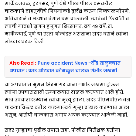
मार्केटजवळ, हडपसर, पुणे येथे पीएमपीएल बसवरील
चालकाने वाहतुकीचे नियमांकडे दुर्लक्ष करून निष्काळजीपणे,
अविचाराने व भरधाव वेगात बस चालवली. त्यावेळी फिर्यादी व
त्यांची मावशी सुमन हनुमंत क्षिरसागर, वय ४९ वर्षे, रा.
मार्केटयार्ड, पुणे या रस्ता ओलांडत असताना सदर बसने त्यांना
जोरदार धडक दिली.
Also Read :
Pune accident News:-दौंड तालुक्यात
अपघात : कार ओढ्यात कोसळून चालक गंभीर जखमी
या अपघातात सुमन क्षिरसागर यांना गंभीर जखमा होऊन
त्यांना उपचारासाठी रुग्णालयात दाखल करण्यात आले होते.
मात्र उपचारादरम्यान त्यांचा मृत्यू झाला. सदर पीएमपीएल बस
चालकाविरुद्ध वरील कलमान्वये गुन्हा दाखल करण्यात आला
असून, आरोपी चालकास अद्याप अटक करण्यात आलेली नाही.
सदर गुन्ह्याचा पुढील तपास सहा. पोलीस निरीक्षक हसीना