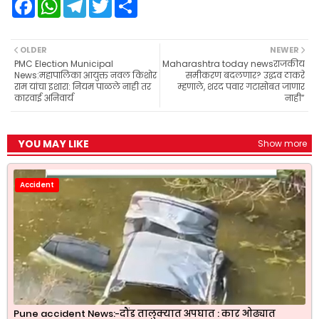
F
W
T
T
S
a
h
e
w
h
c
a
l
i
a
e
t
e
t
r
b
s
g
t
e
OLDER
NEWER
o
A
r
e
PMC Election Municipal
Maharashtra today newsराजकीय
o
p
a
r
News:महापालिका आयुक्त नवल किशोर
समीकरण बदलणार? उद्धव ठाकरे
k
p
m
राम यांचा इशारा: नियम पाळले नाही तर
म्हणाले, शरद पवार गटासोबत जाणार
कारवाई अनिवार्य
नाही”
YOU MAY LIKE
Show more
Accident
Pune accident News:-दौंड तालुक्यात अपघात : कार ओढ्यात