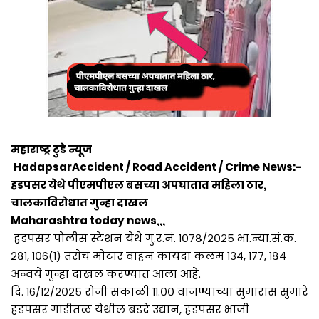
महाराष्ट्र टुडे न्यूज
HadapsarAccident / Road Accident / Crime News:-
हडपसर येथे पीएमपीएल बसच्या अपघातात महिला ठार,
चालकाविरोधात गुन्हा दाखल
Maharashtra today news,,,
हडपसर पोलीस स्टेशन येथे गु.र.नं. १०७८/२०२५ भा.न्या.सं.क.
२८१, १०६(१) तसेच मोटार वाहन कायदा कलम १३४, १७७, १८४
अन्वये गुन्हा दाखल करण्यात आला आहे.
दि. १६/१२/२०२५ रोजी सकाळी ११.०० वाजण्याच्या सुमारास सुमारे
हडपसर गाडीतळ येथील बडदे उद्यान, हडपसर भाजी