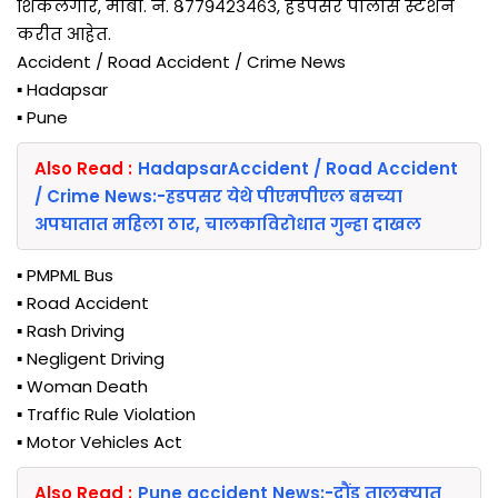
शिकलगार, मोबा. नं. ८७७९४२३४६३, हडपसर पोलीस स्टेशन
करीत आहेत.
Accident / Road Accident / Crime News
▪️ Hadapsar
▪️ Pune
Also Read :
HadapsarAccident / Road Accident
/ Crime News:-हडपसर येथे पीएमपीएल बसच्या
अपघातात महिला ठार, चालकाविरोधात गुन्हा दाखल
▪️ PMPML Bus
▪️ Road Accident
▪️ Rash Driving
▪️ Negligent Driving
▪️ Woman Death
▪️ Traffic Rule Violation
▪️ Motor Vehicles Act
Also Read :
Pune accident News:-दौंड तालुक्यात