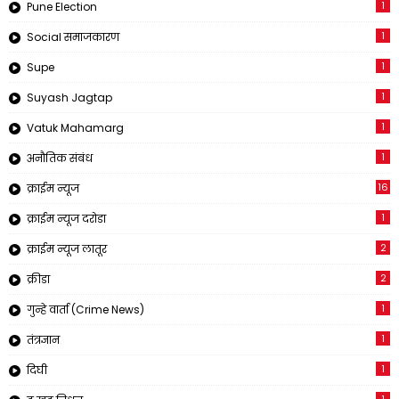
1
Pune Election
1
Social समाजकारण
1
Supe
1
Suyash Jagtap
1
Vatuk Mahamarg
1
अनौतिक संबंध
16
क्राईम न्यूज
1
क्राईम न्यूज दरोडा
2
क्राईम न्यूज लातूर
2
क्रीडा
1
गुन्हे वार्ता (Crime News)
1
तंत्रज्ञान
1
दिघी
1