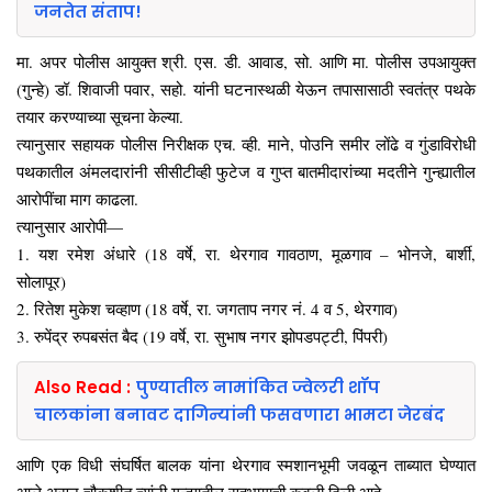
जनतेत संताप!
मा. अपर पोलीस आयुक्त श्री. एस. डी. आवाड, सो. आणि मा. पोलीस उपआयुक्त
(गुन्हे) डॉ. शिवाजी पवार, सहो. यांनी घटनास्थळी येऊन तपासासाठी स्वतंत्र पथके
तयार करण्याच्या सूचना केल्या.
त्यानुसार सहायक पोलीस निरीक्षक एच. व्ही. माने, पोउनि समीर लोंढे व गुंडाविरोधी
पथकातील अंमलदारांनी सीसीटीव्ही फुटेज व गुप्त बातमीदारांच्या मदतीने गुन्ह्यातील
आरोपींचा माग काढला.
त्यानुसार आरोपी—
1. यश रमेश अंधारे (18 वर्षे, रा. थेरगाव गावठाण, मूळगाव – भोनजे, बार्शी,
सोलापूर)
2. रितेश मुकेश चव्हाण (18 वर्षे, रा. जगताप नगर नं. 4 व 5, थेरगाव)
3. रुपेंद्र रुपबसंत बैद (19 वर्षे, रा. सुभाष नगर झोपडपट्टी, पिंपरी)
Also Read :
पुण्यातील नामांकित ज्वेलरी शॉप
चालकांना बनावट दागिन्यांनी फसवणारा भामटा जेरबंद
आणि एक विधी संघर्षित बालक यांना थेरगाव स्मशानभूमी जवळून ताब्यात घेण्यात
आले असून चौकशीत त्यांनी गुन्ह्यातील सहभागाची कबुली दिली आहे.