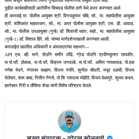
पुढील कार्यवाहीसाठी आरोपींना चिंचवड पोलीस ठाणे येथे हजर करण्यात आले.
ही कारवाई मा. पोलीस आयुक्त श्री. विनयकुमार चौबे, सो., मा. सहपोलीस आयुक्त
श्री. शशिकांत महावरकर, सो., मा. अपर पोलीस आयुक्त श्री. एस. डी. आवाड,
सो., मा. पोलीस उपआयुक्त (गुन्हे) डॉ. शिवाजी पवार, सहो., मा. सहपोलीस आयुक्त
(गुन्हे-1) डॉ. विशाल हिरे, सो. यांच्या मार्गदर्शनाखाली करण्यात आली.
कारवाईत खालील अधिकारी व अंमलदारांचा सहभाग—
API एच. व्ही. माने, पोउनि समीर लोंढे, ग्रेड पोउनि प्रवीणकुमार तापकीर,
स.पो.फौ. ठोकळ, स.पो.फौ. विक्रम जगदाळे, स.पो.फौ. अमित गायकवाड, पो.हवा
गणेश मेदगे, गंगाराम चव्हाण, विजय गंभीरे, सुनील चौधरी, मयूर दळवी, विजय
तेलेवार, शाम बाबा, नितीन गेंगजे, पो.शि रामदास मोहीते, विजय वेळापुरे, शुभम कदम,
ज्ञानेश्वर गिरी व तौसिफ शेख यांनी विशेष परिश्रम घेतले.
मुख्य संपादक - गोरख सोनवणे