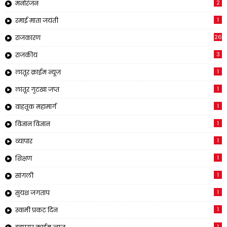
2
मनोरंजन
1
रमाई माता जयंती
26
राजकारण
3
राजकीय
1
लातूर क्राईम न्यूज
1
लातूर गुटखा जप्त
1
वाहतूक महामार्ग
1
विज्ञान विज्ञान
1
व्यापार
1
शिक्षण
1
सांगली
1
सुयश जगताप
1
स्वामी प्रकट दिन
1