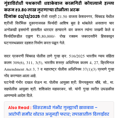
गुंडाविरोधी पथकाची धडाकेबाज कामगिरी कोयत्याने हल्ला
करून ₹3.80 लाख लुटणाऱ्या टोळीला अटक
दिनांक 02/12/2025
रोजी रात्री 21.50 वाजता केशवनगर, चिंचवड येथील
श्रीजी सिरॅमिक दुकानाजवळ फिर्यादी आशिष बुवा हे थांबलेले असताना चार
अनोळखी इसमांनी हातातील धारदार हत्याराने वार करून त्यांना जखमी केले व
फिर्यादीकडील एकूण ₹3,80,000/- रोख रक्कम जबरदस्तीने हिसकावून
घटनास्थळावर दहशत निर्माण करत पळून गेले.
सदर प्रकरणी चिंचवड पोलीस ठाणे गुन्हा क्र. 516/2025 भारतीय न्याय संहिता
कलम 309(6), 311, 3(5), भारतीय शस्त्र अधिनियम कलम 4, 27, क्रिमिनल
Amendment Act 3, 7 व महाराष्ट्र पोलीस अधिनियम 37(1)(3) प्रमाणे गुन्हा
नोंद करण्यात आला आहे.
घटनेची गंभीर दखल घेऊन मा. पोलीस आयुक्त श्री. विनयकुमार चौबे, सो., मा.
सहपोलीस आयुक्त श्री. शशिकांत महावरकर, सो. यांनी गुन्हा त्वरीत उघडकीस
आणण्याचे आदेश दिले.
Also Read :
शिरूरमध्ये गंभीर गुन्ह्याची खळबळ –
आरोपी समीर थोरात अजूनही फरार; तपासातील ढिलाईवर