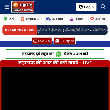
Login
जग
राजकारण
व्यवसाय
विज्ञान
आरोग्य
•
BREAKING NEWS
१५ जिवंत काडतुसे व बलेनो कारसह तीन आरोपी जेरबंद
लोणीकंद पोलिसांची अमली पद
Live TV
E-Paper
महाराष्ट्र टुडे न्यूज़ का
चैनल
JOIN
करें
महाराष्ट्र की आज की बड़ी खबरें – LIVE