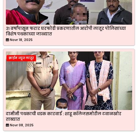
३१ वर्षांपासून फरार घरफोडी प्रकरणातील आरोपी लातूर पोलिसांच्या
विशेष पथकाच्या जाळ्यात
Novr 18, 2025
क्राईम न्यूज लातूर
दामीनी पथकाची धडक कारवाई : शाहू कॉलेजसमोरील टवाळखोर
ताब्यात
Novr 08, 2025