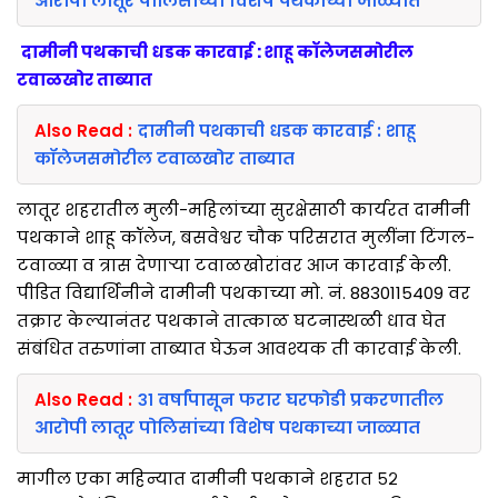
आरोपी लातूर पोलिसांच्या विशेष पथकाच्या जाळ्यात
दामीनी पथकाची धडक कारवाई : शाहू कॉलेजसमोरील
टवाळखोर ताब्यात
Also Read :
दामीनी पथकाची धडक कारवाई : शाहू
कॉलेजसमोरील टवाळखोर ताब्यात
लातूर शहरातील मुली-महिलांच्या सुरक्षेसाठी कार्यरत दामीनी
पथकाने शाहू कॉलेज, बसवेश्वर चौक परिसरात मुलींना टिंगल-
टवाळ्या व त्रास देणाऱ्या टवाळखोरांवर आज कारवाई केली.
पीडित विद्यार्थिनीने दामीनी पथकाच्या मो. नं. 8830115409 वर
तक्रार केल्यानंतर पथकाने तात्काळ घटनास्थळी धाव घेत
संबंधित तरुणांना ताब्यात घेऊन आवश्यक ती कारवाई केली.
Also Read :
३१ वर्षांपासून फरार घरफोडी प्रकरणातील
आरोपी लातूर पोलिसांच्या विशेष पथकाच्या जाळ्यात
मागील एका महिन्यात दामीनी पथकाने शहरात ५२