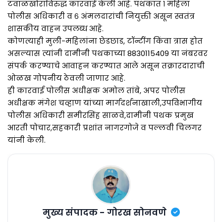
टवाळखोरांविरुद्ध कारवाई केली आहे. पथकात १ महिला
पोलीस अधिकारी व ६ अंमलदारांची नियुक्ती असून स्वतंत्र
शासकीय वाहन उपलब्ध आहे.
कोणत्याही मुली-महिलांना छेडछाड, टॉन्टींग किंवा त्रास होत
असल्यास त्यांनी दामीनी पथकाच्या 8830115409 या नंबरवर
संपर्क करण्याचे आवाहन करण्यात आले असून तक्रारदाराची
ओळख गोपनीय ठेवली जाणार आहे.
ही कारवाई पोलीस अधीक्षक अमोल तांबे, अपर पोलीस
अधीक्षक मंगेश चव्हाण यांच्या मार्गदर्शनाखाली,उपविभागीय
पोलीस अधिकारी समीरसिंह साळवे,दामीनी पथक प्रमुख
आरती पोचार,सहकारी प्रशांत नागरगोजे व पल्लवी चिलगर
यांनी केली.
मुख्य संपादक - गोरख सोनवणे