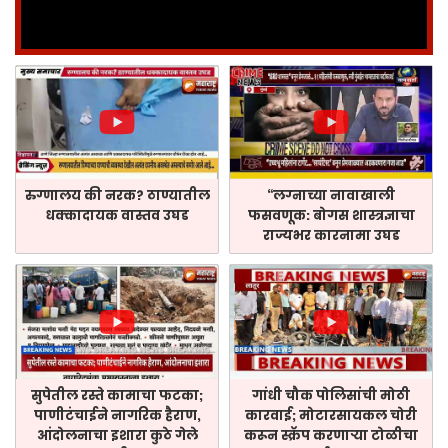
रुग्णालय की नरक? ठाण्यातील
“लग्नाच्या नावाखाली
धक्कादायक वास्तव उघड
फसवणूक: बोगस शास्त्रज्ञाचा
राज्यभर कारनामा उघड
सुपेतील रस्ते कामाचा फटका;
गांधी चौक पोलिसांची मोठी
पाणीटंचाईने नागरिक हैराण,
कारवाई; मोटारसायकल चोरी
आंदोलनाचा इशारा कुठे गेले
करून स्क्रॅप करणाऱ्या टोळीचा