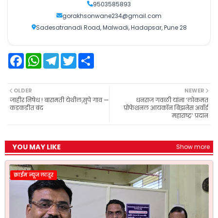
9503585893
gorakhsonwane234@gmail.com
Sadesatranadi Road, Malwadi, Hadapsar, Pune 28
F
W
T
T
S
a
h
e
w
h
c
a
l
i
a
e
t
e
t
r
b
s
g
t
e
OLDER
NEWER
o
A
r
e
जाहीर निषेध ! बारामती येथील,सुपे गाव —
धनराज गवळी यांना ‘लोकमत
o
p
a
r
कडकडीत बंद
प्रोफेशनल आयकॉन बिझनेस अवॉर्ड
k
p
m
महाराष्ट्र’ प्रदान
YOU MAY LIKE
Show more
क्राईम न्यूज लातूर