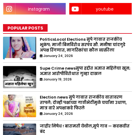
instagram
youtube
POPULAR POSTS
PoliticsLocal Elections सुपे गावात राजकीय
भूकंप; माजी बिनविरोध सरपंच सौ. मनीषा चांदगुडे
अपक्ष रिंगणात, नागरिकांचा कौल व्यक्तीला
January 24, 2026
Supe Crime newsसुपा हद्दीत अज्ञात महिलेचा खून;
अज्ञात आरोपीविरोधात गुन्हा दाखल
January 19, 2026
Election news सुपे गावात राजकीय वातावरण
तापले; दोन्ही पक्षांच्या गाठीभेटींमुळे चर्चांना उधाण,
मात्र वारे अपक्षाकडे फिरले
January 24, 2026
जाहीर निषेध ! बारामती येथील,सुपे गाव — कडकडीत
बंद