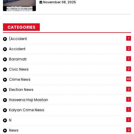
November 08, 2025
CATEGORIES
1
(Accident
2
Accident
1
Baramati
2
Civic News
48
Crime News
2
Election News
1
Haseena Haji Mastan
1
Kalyan Crime News
1
N
2
News