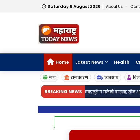
Saturday 8 August 2026
About Us
Cont
Home
Latest News
Health
C
जग
राजकारण
व्यवसाय
विज्
•
BREAKING NEWS
न गावठी पिस्तुले, १५ जिवंत काडतुसे व बलेनो कारसह तीन आरोपी जेरबंद
लोणीकंद