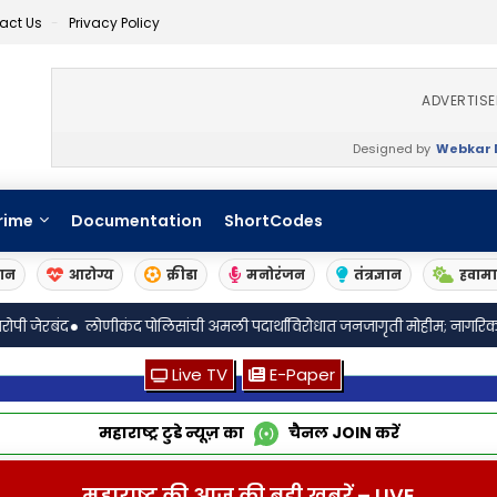
act Us
Privacy Policy
ADVERTIS
Designed by
Webkar D
rime
Documentation
ShortCodes
ञान
आरोग्य
क्रीडा
मनोरंजन
तंत्रज्ञान
हवाम
 पोलिसांची अमली पदार्थांविरोधात जनजागृती मोहीम; नागरिकांना सहकार्याचे आवाह
Live TV
E-Paper
महाराष्ट्र टुडे न्यूज़ का
चैनल
JOIN
करें
महाराष्ट्र की आज की बड़ी खबरें – LIVE