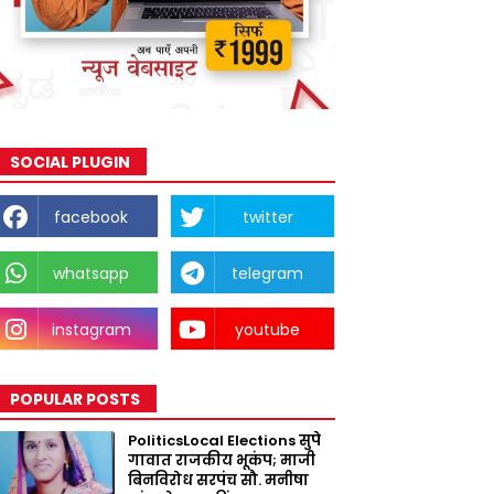
SOCIAL PLUGIN
facebook
twitter
whatsapp
telegram
instagram
youtube
POPULAR POSTS
PoliticsLocal Elections सुपे
गावात राजकीय भूकंप; माजी
बिनविरोध सरपंच सौ. मनीषा