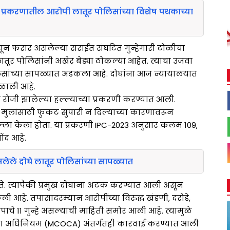
ी प्रकरणातील आरोपी लातूर पोलिसांच्या विशेष पथकाच्या
पासून फरार असलेल्या सराईत संघटित गुन्हेगारी टोळीचा
ातूर पोलिसांनी अखेर बेड्या ठोकल्या आहेत. त्याचा उजवा
िसांच्या सापळ्यात अडकला आहे. दोघांना आज न्यायालयात
ळाली आहे.
 रोजी झालेल्या हल्ल्याच्या प्रकरणी करण्यात आली.
व मुलांसाठी फुकट सुपारी न दिल्याच्या कारणावरून
 हल्ला केला होता. या प्रकरणी IPC-2023 अनुसार कलम 109,
ोंद आहे.
ड असलेले दोघे लातूर पोलिसांच्या सापळ्यात
. त्यापैकी प्रमुख दोघांना अटक करण्यात आली असून
केली आहे. तपासादरम्यान आरोपींच्या विरुद्ध खंडणी, दरोडे,
ाचे 11 गुन्हे असल्याची माहिती समोर आली आहे. त्यामुळे
ियंत्रण अधिनियम (MCOCA) अंतर्गतही कारवाई करण्यात आली