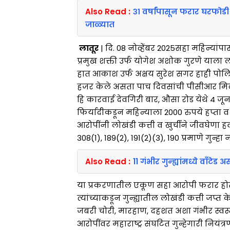
Also Read :
३१ वर्षांपासून फरार घरफोड
जाळ्यात
लातूर
| दि. 08 नोव्हेंबर 2025सहा महिन्यां
प्रमुख शक्ती उर्फ योगेश अशोक गुरणे याला ल
हात आकाश उर्फ अक्षय सुरेश सगर हाही पोल
हजर केले असता पाच दिवसांची पीसीआर मि
हि कारवाई देवगिरी बार, औसा रोड येथे 4 जून
फिर्यादीकडून महिन्याला 2000 रुपये हप्ता 
आरोपींनी लोखंडी कत्ती व खुर्चीने जीवघेणा
308(1), 189(2), 191(2)(3), 190 प्रमाणे गुन्हा न
Also Read :
11 गंभीर गुन्ह्यांमध्ये वाँटे
या प्रकरणातील एकूण सहा आरोपी फरार होते
त्यांच्याकडून गुन्ह्यातील लोखंडी कत्ती जप्त 
जबरी चोरी, मारहाण, दहशत अशा गंभीर स्वरूप
आरोपींवर महाराष्ट्र संघटित गुन्हेगारी न