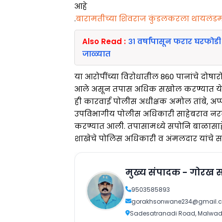
आहे
.
बारामतीच्या शिवराज कुंडलकरला थायलंडमध
Also Read :
३१ वर्षांपासून फरार घरफोड
जाळ्यात
या आरोपींच्या विरोधातील 860 पानांचे दोषा
आले असून तपास अधिक सखोल करण्यात ये
ही कारवाई पोलीस अधीक्षक अमोल तांबे, अप्प
उपविभागीय पोलीस अधिकारी साहेबराव नरवाडे
करण्यात आली. तपासामध्ये सपोनि बाळासाहेब
शाखेचे पोलिस अधिकारी व अंमलदार यांचे स
मुख्य संपादक - गोरख 
9503585893
gorakhsonwane234@gmail.
Sadesatranadi Road, Malwadi