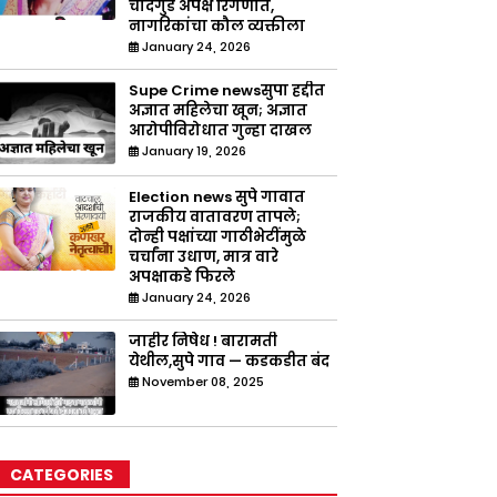
चांदगुडे अपक्ष रिंगणात,
नागरिकांचा कौल व्यक्तीला
January 24, 2026
Supe Crime newsसुपा हद्दीत
अज्ञात महिलेचा खून; अज्ञात
आरोपीविरोधात गुन्हा दाखल
January 19, 2026
Election news सुपे गावात
राजकीय वातावरण तापले;
दोन्ही पक्षांच्या गाठीभेटींमुळे
चर्चांना उधाण, मात्र वारे
अपक्षाकडे फिरले
January 24, 2026
जाहीर निषेध ! बारामती
येथील,सुपे गाव — कडकडीत बंद
November 08, 2025
CATEGORIES