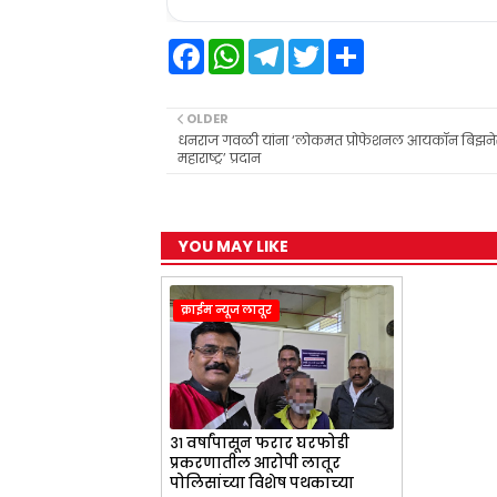
F
W
T
T
S
a
h
e
w
h
c
a
l
i
a
e
t
e
t
r
b
s
g
t
e
OLDER
o
A
r
e
धनराज गवळी यांना ‘लोकमत प्रोफेशनल आयकॉन बिझनेस
o
p
a
r
महाराष्ट्र’ प्रदान
k
p
m
YOU MAY LIKE
क्राईम न्यूज लातूर
३१ वर्षांपासून फरार घरफोडी
प्रकरणातील आरोपी लातूर
पोलिसांच्या विशेष पथकाच्या