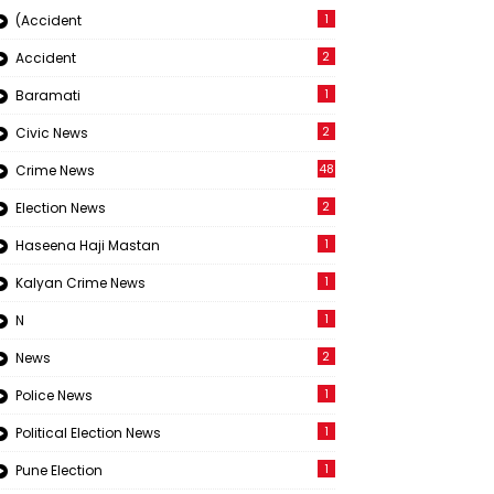
1
(Accident
2
Accident
1
Baramati
2
Civic News
48
Crime News
2
Election News
1
Haseena Haji Mastan
1
Kalyan Crime News
1
N
2
News
1
Police News
1
Political Election News
1
Pune Election