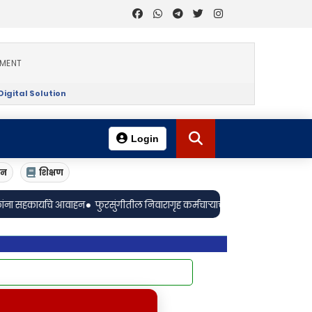
EMENT
igital Solution
Login
ान
शिक्षण
•
न
फुरसुंगीतील निवारागृह कर्मचाऱ्याची आत्महत्या; संस्थाचालकावर मानसिक छळाचे