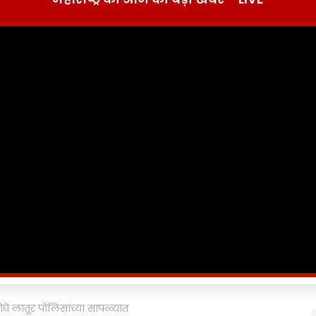
े दोघे लातूर पोलिसांच्या सापळ्यात