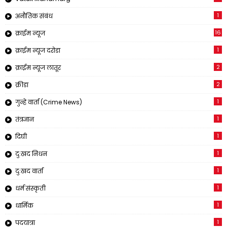
1
अनौतिक संबंध
16
क्राईम न्यूज
1
क्राईम न्यूज दरोडा
2
क्राईम न्यूज लातूर
2
क्रीडा
1
गुन्हे वार्ता (Crime News)
1
तंत्रज्ञान
1
दिघी
1
दुःखद निधन
1
दुःखद वार्ता
1
धर्म संस्कृती
1
धार्मिक
1
पदयात्रा