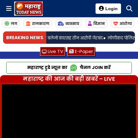
Login
जग
राजकारण
व्यवसाय
विज्ञान
आरोग्य
•
BREAKING NEWS
िवंत काडतुसे व बलेनो कारसह तीन आरोपी जेरबंद
लोणीकंद पोलिसांची अमली पदार्थ
Live TV
E-Paper
महाराष्ट्र टुडे न्यूज़ का
चैनल
JOIN
करें
महाराष्ट्र की आज की बड़ी खबरें – LIVE