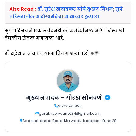
Also Read :
डॉ. सुरेश खटावकर यांचे दुःखद निधन; सुपे
परिसरातील आरोग्यसेवेचा आधारवड हरपला
सुपे परिसराने एक संवेदनशील, कर्तव्यनिष्ठ आणि निस्वार्थी
वैद्यकीय सेवक गमावला आहे.
डॉ. सुरेश खटावकर यांना विनम्र श्रद्धांजली 🙏💐
मुख्य संपादक - गोरख सोनवणे
9503585893
gorakhsonwane234@gmail.com
Sadesatranadi Road, Malwadi, Hadapsar, Pune 28