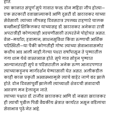
होते.
त्या काळात संपूर्ण सुपे गावात फक्त दोन महिंद्रा जीप होत्या—
एक सरकारी दवाखान्याकडे आणि दुसरी डॉ. खटावकर यांच्या
सेवेसाठी. त्यांच्या जीपसह दिवसरात्र उपलब्ध राहणारे चालक
बन्सीभाई शिकिलकर यांच्यासह डॉ. खटावकर अनेकदा रात्री
अपरात्रीही कोणत्याही अडचणीसाठी तत्परतेने पोहोचत असत.
वेळ–मर्यादा, हवामान, साधनसुविधा किंवा रुग्णाची आर्थिक
परिस्थिती—या पैकी कोणतीही गोष्ट त्यांच्या सेवाभावासमोर
कधीच आड आली नाही.गेल्या पंधरा वर्षांपासून ते पुण्यातील
गंगा धाम येथे वास्तव्यास होते. सुपे गाव सोडून पुण्यात
आल्यानंतरही सुपे व परिसरातील अनेक रुग्ण आजारपणात
त्यांच्याकडूनच मार्गदर्शन घेण्यासाठी येत असत. अलीकडील
काही काळ प्रकृती अस्वास्थ्यामुळे त्यांचे बाहेर जाणे बंद झाले
होते. दोन दिवसांपूर्वी झालेली त्यांच्याशी शेवटची संवादाची
आठवण मन हेलावून जाते.
त्यांच्या पश्चात डॉ. राजीव खटावकर आणि डॉ. नम्रता खटावकर
ही त्यांची पुढील पिढी वैद्यकीय क्षेत्रात कार्यरत असून वडिलांचा
सेवाभाव पुढे नेत आहे.