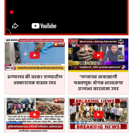
रुग्णालय की नरक? ठाण्यातील
“लग्नाच्या नावाखाली
धक्कादायक वास्तव उघड
फसवणूक: बोगस शास्त्रज्ञाचा
राज्यभर कारनामा उघड