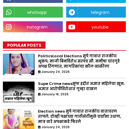
whatsapp
telegram
instagram
youtube
POPULAR POSTS
PoliticsLocal Elections सुपे गावात राजकीय
भूकंप; माजी बिनविरोध सरपंच सौ. मनीषा चांदगुडे
अपक्ष रिंगणात, नागरिकांचा कौल व्यक्तीला
January 24, 2026
Supe Crime newsसुपा हद्दीत अज्ञात महिलेचा खून;
अज्ञात आरोपीविरोधात गुन्हा दाखल
January 19, 2026
Election news सुपे गावात राजकीय वातावरण
तापले; दोन्ही पक्षांच्या गाठीभेटींमुळे चर्चांना उधाण,
मात्र वारे अपक्षाकडे फिरले
January 24, 2026