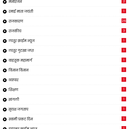
2
मनोरंजन
1
रमाई माता जयंती
26
राजकारण
3
राजकीय
1
लातूर क्राईम न्यूज
1
लातूर गुटखा जप्त
1
वाहतूक महामार्ग
1
विज्ञान विज्ञान
1
व्यापार
1
शिक्षण
1
सांगली
1
सुयश जगताप
1
स्वामी प्रकट दिन
1
हडपसर क्राईम न्यूज